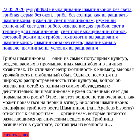
22.05.2026
eysj7jhd9aJH
выращивание шампиньонов без света
,
грибная ферма без окон
,
грибы без солнца
,
как выращивать
шампиньоны
,
нужен ли свет шампиньонам
,
нужен ли
солнечный свет для грибов
,
освещение для грибов
,
свет в
теплице для шампиньонов
,
свет при выращивании грибов
,
световой режим для грибов
,
технологии выращивания
шампиньонов
,
шампиньоны без света
,
шампиньоны в
подвале
,
шампиньоны условия выращивания
Грибы шампиньоны — одни из самых популярных культур,
возделываемых в промышленных масштабах и в личных
хозяйствах. Их отличают неприхотливость к климату, высокая
урожайность и стабильный сбыт. Однако, несмотря на
широкую распространённость этой культуры, вопрос об
освещении остаётся одним из самых обсуждаемых:
действительно ли шампиньонам нужен солнечный свет для
нормального роста? Ответ на этот вопрос не так очевиден, как
может показаться на первый взгляд. Биология шампиньона:
специфика грибного роста Шампиньон (лат. Agaricus bisporus)
относится к сапрофитам — организмам, которые питаются
разлагающимся органическим веществом. Грибница
развивается в субстрате, состоящем из компоста и…
Читать далее