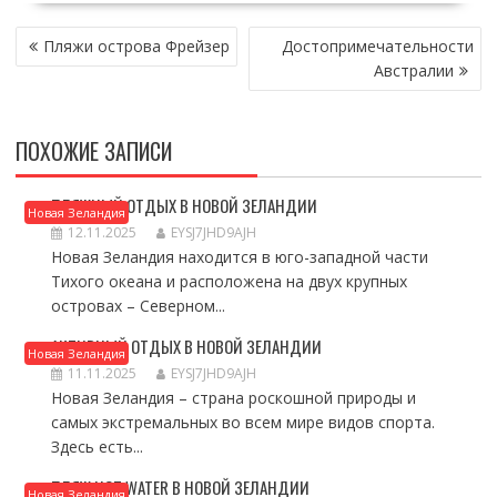
НАВИГАЦИЯ
Пляжи острова Фрейзер
Достопримечательности
ПО
Австралии
ЗАПИСЯМ
ПОХОЖИЕ ЗАПИСИ
ПЛЯЖНЫЙ ОТДЫХ В НОВОЙ ЗЕЛАНДИИ
Новая Зеландия
12.11.2025
EYSJ7JHD9AJH
Новая Зеландия находится в юго-западной части
Тихого океана и расположена на двух крупных
островах – Северном...
АКТИВНЫЙ ОТДЫХ В НОВОЙ ЗЕЛАНДИИ
Новая Зеландия
11.11.2025
EYSJ7JHD9AJH
Новая Зеландия – страна роскошной природы и
самых экстремальных во всем мире видов спорта.
Здесь есть...
ПЛЯЖ HOT WATER В НОВОЙ ЗЕЛАНДИИ
Новая Зеландия