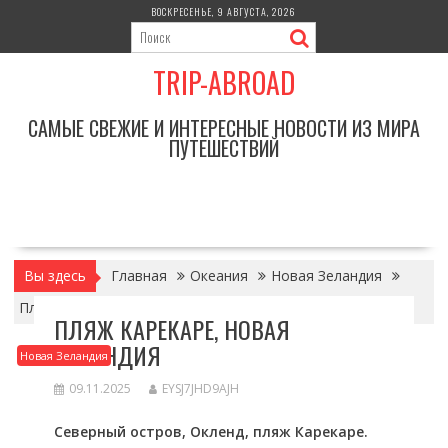
Перейти
ВОСКРЕСЕНЬЕ, 9 АВГУСТА, 2026
к
содержимому
TRIP-ABROAD
САМЫЕ СВЕЖИЕ И ИНТЕРЕСНЫЕ НОВОСТИ ИЗ МИРА
ПУТЕШЕСТВИЙ
Вы здесь
Главная
Океания
Новая Зеландия
Пляж Карекаре, Новая Зеландия
ПЛЯЖ КАРЕКАРЕ, НОВАЯ
ЗЕЛАНДИЯ
Новая Зеландия
09.11.2025
EYSJ7JHD9AJH
Северный остров, Окленд, пляж Карекаре.