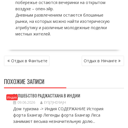
побережье остаются вечеринки на открытом
воздухе – опен-эйр.
Дневным развлечением остаются блошиные
рынки, на которых можно найти изотерическую
атрибутику и различные молодежные поделки
местных жителей.
НАВИГАЦИЯ
Отдых в Фантьете
Отдых в Нячанге
ПО
ЗАПИСЯМ
ПОХОЖИЕ ЗАПИСИ
ВОЛШЕБСТВО РАДЖАСТХАНА В ИНДИИ
Индия
09.06.2026
EYSJ7JHD9AJH
Дом туризма -> Индия СОДЕРЖАНИЕ История
форта Бхангар Легенды форта Бхангар Леса
занимают весьма незначительную долю...