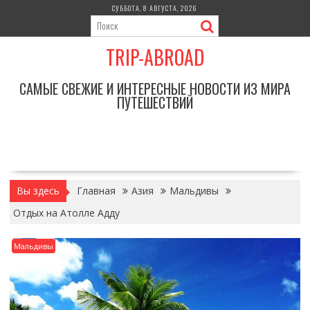
Перейти
СУББОТА, 8 АВГУСТА, 2026
к
содержимому
TRIP-ABROAD
САМЫЕ СВЕЖИЕ И ИНТЕРЕСНЫЕ НОВОСТИ ИЗ МИРА
ПУТЕШЕСТВИЙ
Вы здесь
Главная
Азия
Мальдивы
Отдых на Атолле Адду
Мальдивы