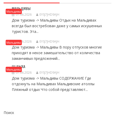
УЕДИНЕНИЕ И КРАСИВАЯ РОМАНТИКА РАЙ НА ЗЕМЛЕ.
МАЛЬДИВЫ
Мальдивы
07.06.2026
EYSJ7JHD9AJH
Дом туризма -> Мальдивы Отдых на Мальдивах
всегда был востребован даже у самых искушенных
туристов. Эта...
ОТДЫХ НА ОСТРОВАХ ИНДИЙСКОГО ОКЕАНА
07.06.2026
EYSJ7JHD9AJH
Мальдивы
Дом туризма -> Мальдивы В пору отпусков многие
приходят в некое замешательство от количества
заманчивых предложений...
КАКОЙ ОСТРОВ НА МАЛЬДИВАХ ВЫБРАТЬ ДЛЯ ПЛЯЖНОГО
ОТДЫХА
Мальдивы
07.06.2026
EYSJ7JHD9AJH
Дом туризма -> Мальдивы СОДЕРЖАНИЕ Где
отдохнуть на Мальдивах Мальдивские атоллы
Пляжный отдых Что собой представляют...
Поиск