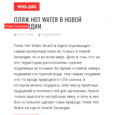
ЧИТАТЬ ДАЛЕЕ
ПЛЯЖ HOT WATER В НОВОЙ
ЗЕЛАНДИИ
Новая Зеландия
10.11.2025
EYSJ7JHD9AJH
Пляж Hot Water Beach в парке Коромандел –
самый необычный пляж не только в Новой
Зеландии, но и во всем мире. Дело в том, что на
его территории расположены горячие
подземные источники. Во время отливов наверх
поднимается горячая вода, тем самым создавая
что-то вроде природного СПА-салона, в
котором можно подарить себе массу приятных
ощущений и полезностей для организма. Нужно
только выкопать неглубокую ямку, и лечь в нее.
Все остальное сделает сама природа. Пляж Hot
Water на карте Новой Зеландии