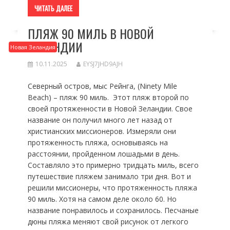
ЧИТАТЬ ДАЛЕЕ
ПЛЯЖ 90 МИЛЬ В НОВОЙ
ЗЕЛАНДИИ
Новая Зеландия
10.11.2025
EYSJ7JHD9AJH
Северный остров, мыс Рейнга, (Ninety Mile
Beach) – пляж 90 миль. Этот пляж второй по
своей протяженности в Новой Зеландии. Свое
название он получил много лет назад от
христианских миссионеров. Измеряли они
протяженность пляжа, основываясь на
расстоянии, пройденном лошадьми в день.
Составляло это примерно тридцать миль, всего
путешествие пляжем занимало три дня. Вот и
решили миссионеры, что протяженность пляжа
90 миль. Хотя на самом деле около 60. Но
название понравилось и сохранилось. Песчаные
дюны пляжа меняют свой рисунок от легкого