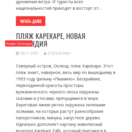
дуновения ветра. И туристы всех
национальностей приходят в восторг от…
ЧИТАТЬ ДАЛЕЕ
ПЛЯЖ КАРЕКАРЕ, НОВАЯ
ЗЕЛАНДИЯ
Новая Зеландия
09.11.2025
EYSJ7JHD9AJH
Северный остров, Окленд, пляж Карекаре. Этот
пляж знает, наверное, весь мир по вышедшему в
1993 году фильму «Пианино». Бескрайние,
первозданной красоты просторы
вулканического черного песка окружены
скалами и утесами, прячущимися в море.
Береговая линия уютно окружена зелеными
холмами, на которых растут разнообразие
папоротников, манука, капустное дерево.
Идеально дополняет картину живописный
водопад Karekare Falls, который притаился в