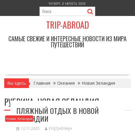
Перейти
ЧЕТВЕРГ, 6 АВГУСТА, 2026
к
содержимому
TRIP-ABROAD
САМЫЕ СВЕЖИЕ И ИНТЕРЕСНЫЕ НОВОСТИ ИЗ МИРА
ПУТЕШЕСТВИЙ
Вы здесь
Главная
Океания
Новая Зеландия
РУБРИКА:
НОВАЯ ЗЕЛАНДИЯ
ПЛЯЖНЫЙ ОТДЫХ В НОВОЙ
ЗЕЛАНДИИ
Новая Зеландия
12.11.2025
EYSJ7JHD9AJH