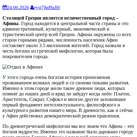
24.06.2026
eysj7jhd9aJH
Столицей Греции является величественный город –
Афины
. Город находится в центральной части страны и это
административный, культурный, экономический и
туристический центр всей Греции. Афины окружены со всех
сторон горными рядами, численность населения Афин
составляет около 3.5 миллионов жителей. Город назвали в
честь богини из греческой мифологии, которая была
покровителем города.
У этого города очень богатая история пронизанная
проживанием великих людей и со своими пиками развития.
Именно в этом городе жили такие древние люди, которых
помнят до наших дней и вряд ли забудут когда либо: Платон,
Аристотель, Сократ, Софокл и многие другие заложившие
первый фундамент интеллектуального, философского и
культурного развития нашего мира. В древности, как и сейчас
у Афин действовал демократический режим правления.
По древнегреческой мифологии мы все знаем что Афина – это
богиня мудрости. Именно это название было даровано городу