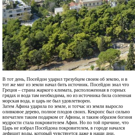
В тот день, Посейдон ударил трезубцем своим об землю, и в
тот же миг из земли начал бить источник. Посейдон знал что
Греция – страна жаркого климата, расположенная в горных
грядах и вода там необходима, но из источника била соленная
морская вода, и царь не был удовлетворен.
Затем Афина ударила по земле, и тотчас из земли выросло
оливковое дерево, полное плодов своих. Кекропс был сильно
впечатлен таким подарком от Афины, и таким образом богиня
мудрости стала покровителем Афин. Но по той причине, что
Царь не избрал Посейдона покровителем, в городе начался
дефицит воды, который чувствуется даже в наши дни.