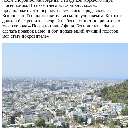
после споров Богини Афины с владыкой морского мира
Посейдоном. По известным источникам, можно
предположить, что первым царем этого города являлся
Кекропc, он был наполовину змеем-получеловеком. Кекропc
должен был решить, который из богов станет покровителем
этого города – Посейдон или Афина. Боги должны были
сделать подарок царю, и бог, подаривший лучший подарок
мог стать покровителем.