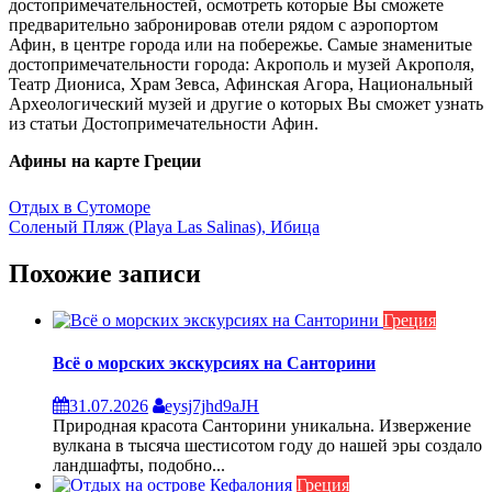
достопримечательностей, осмотреть которые Вы сможете
предварительно забронировав отели рядом с аэропортом
Афин, в центре города или на побережье. Самые знаменитые
достопримечательности города: Акрополь и музей Акрополя,
Театр Диониса, Храм Зевса, Афинская Агора, Национальный
Археологический музей и другие о которых Вы сможет узнать
из статьи Достопримечательности Афин.
Афины на карте Греции
Навигация
Отдых в Сутоморе
Соленый Пляж (Playa Las Salinas), Ибица
по
записям
Похожие записи
Греция
Всё о морских экскурсиях на Санторини
31.07.2026
eysj7jhd9aJH
Природная красота Санторини уникальна. Извержение
вулкана в тысяча шестисотом году до нашей эры создало
ландшафты, подобно...
Греция