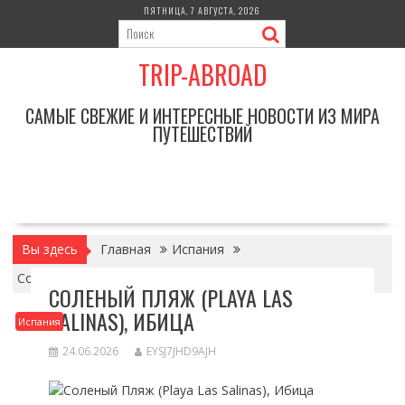
Перейти
ПЯТНИЦА, 7 АВГУСТА, 2026
к
содержимому
TRIP-ABROAD
САМЫЕ СВЕЖИЕ И ИНТЕРЕСНЫЕ НОВОСТИ ИЗ МИРА
ПУТЕШЕСТВИЙ
Вы здесь
Главная
Испания
Соленый Пляж (Playa Las Salinas), Ибица
СОЛЕНЫЙ ПЛЯЖ (PLAYA LAS
SALINAS), ИБИЦА
Испания
24.06.2026
EYSJ7JHD9AJH