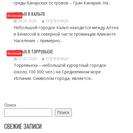
гряды Канарских островов – Гран Канария. На...
ОТДЫХ В КАЛЬПЕ
Испания
28.07.2026
EYSJ7JHD9AJH
Небольшой городок Кальп находится между Алтеа
и Бениссой в северной части провинции Аликанте.
Население – примерно...
ОТДЫХ В ТОРРЕВЬЕХЕ
Испания
27.07.2026
EYSJ7JHD9AJH
Торревьеха – небольшой курортный городок
(около 100 000 чел.) на Средиземном море
Испании. Символом города, является...
Поиск
Поиск
СВЕЖИЕ ЗАПИСИ