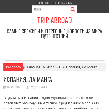
Перейти
ВОСКРЕСЕНЬЕ, 9 АВГУСТА, 2026
к
содержимому
TRIP-ABROAD
САМЫЕ СВЕЖИЕ И ИНТЕРЕСНЫЕ НОВОСТИ ИЗ МИРА
ПУТЕШЕСТВИЙ
Вы здесь
Главная
Испания
Испания, Ла Манга
ИСПАНИЯ, ЛА МАНГА
07.02.2026
EYSJ7JHD9AJH
Отдыхать в Испании – одно удовольствие. Никого не
оставляет равнодушным тёплое Средиземное море. Оно
постоянно меняет цветовые оттенки от серебристого в