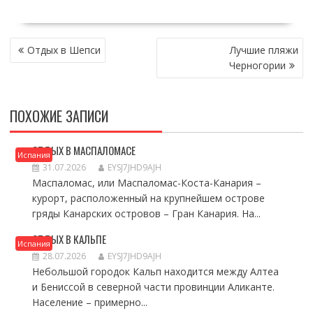
НАВИГАЦИЯ
Отдых в Шепси
Лучшие пляжи
ПО
Черногории
ЗАПИСЯМ
ПОХОЖИЕ ЗАПИСИ
ОТДЫХ В МАСПАЛОМАСЕ
Испания
31.07.2026
EYSJ7JHD9AJH
Маспаломас, или Маспаломас-Коста-Канария –
курорт, расположенный на крупнейшем острове
гряды Канарских островов – Гран Канария. На...
ОТДЫХ В КАЛЬПЕ
Испания
28.07.2026
EYSJ7JHD9AJH
Небольшой городок Кальп находится между Алтеа
и Бениссой в северной части провинции Аликанте.
Население – примерно...