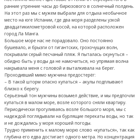
ранние утренние часы до бирюзового в солнечный полдень.
На этот раз мы с мужем выбрали для отдыха необычное
место на юге Испании, где два моря разделены узкой
двадцатикилометровой косой, на которой расположен
город Ла Манга.
Большое море нас не порадовало. Оно постоянно
бушевало, и брызги от гигантских, грохочущих волн,
покрывали серый песчаный пляж. Я пыталась окунуться –
обидно быть у воды да не намочиться, но упрямая волна
накрывала меня с головой и выталкивала на берег.
Проходивший мимо мужчина предостерёг:
– В такой шторм опасно купаться – акулы подплывают
близко к берегу.
Серьёзный тон мужчины возымел действие, и мы предпочли
купаться в малом море, возле которого сняли квартиру.
Периодически прогуливаясь возле большого моря, мы с
надеждой поглядывали на бурлящие перекаты воды, но так
и не дождались у моря хорошей погоды.
Трудно применить к малому морю слово «купаться», так как
глубина его едва достигает одного метра. Но концентрация