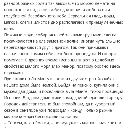
разнообразных солей так высока, что можно лежать на
поверхности воды почти без движения и любоваться
голубизной безоблачного неба. Зеркальная гладь воды,
мягкое, слегка илистое дно располагают к приёму лечебных
ванн.
Пожилые люди, собираясь небольшими группами, слегка
покачиваются на еле заметной волне, иногда чуть слышно
переговариваются друг с другом. Так они принимают
назначенные самим себе лечебные процедуры. И говорят –
помогает. С древних времён испанцы знают о целебных
свойствах малого моря Мар Менор, поэтому охотно здесь
отдыхают.
Приезжают в Ла Мангу и гости из других стран. Хозяйка
нашего дома была немкой. Выйдя на пенсию, купили они с
мужем два дома, и поселились в Ла Манге, тихой провинции
Испании. В одном доме жили сами, другой сдавали в аренду.
Городок действительно был спокойным, да и курортный
сезон в сентябре уже подходил к концу. Только рыжие
мелкие комары беспокоили по ночам.
– Совсем, как в России, – возмущались мы, включая свет, и