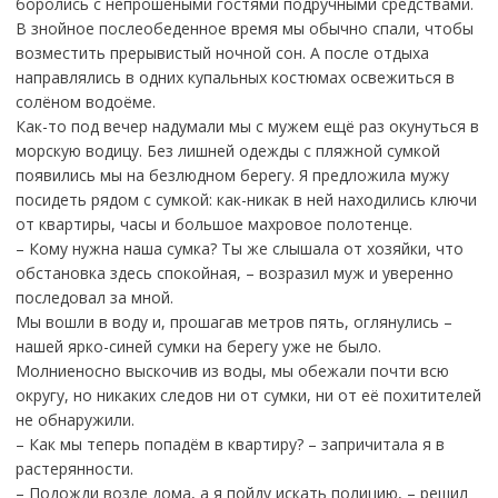
боролись с непрошеными гостями подручными средствами.
В знойное послеобеденное время мы обычно спали, чтобы
возместить прерывистый ночной сон. А после отдыха
направлялись в одних купальных костюмах освежиться в
солёном водоёме.
Как-то под вечер надумали мы с мужем ещё раз окунуться в
морскую водицу. Без лишней одежды с пляжной сумкой
появились мы на безлюдном берегу. Я предложила мужу
посидеть рядом с сумкой: как-никак в ней находились ключи
от квартиры, часы и большое махровое полотенце.
– Кому нужна наша сумка? Ты же слышала от хозяйки, что
обстановка здесь спокойная, – возразил муж и уверенно
последовал за мной.
Мы вошли в воду и, прошагав метров пять, оглянулись –
нашей ярко-синей сумки на берегу уже не было.
Молниеносно выскочив из воды, мы обежали почти всю
округу, но никаких следов ни от сумки, ни от её похитителей
не обнаружили.
– Как мы теперь попадём в квартиру? – запричитала я в
растерянности.
– Подожди возле дома, а я пойду искать полицию, – решил