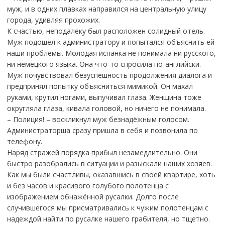
муж, и в одних плавках направился на центральную улицу
города, удивляя прохожих.
К счастью, неподалёку был расположен солидный отель.
Муж подошёл к администратору и попытался объяснить ей
наши проблемы. Молодая испанка не понимала ни русского,
ни немецкого языка. Она что-то спросила по-английски.
Муж почувствовал безуспешность продолжения диалога и
предпринял попытку объясниться мимикой. Он махал
руками, крутил ногами, выпучивал глаза. Женщина тоже
округляла глаза, кивала головой, но ничего не понимала.
– Полиция! – воскликнул муж безнадёжным голосом.
Администраторша сразу пришла в себя и позвонила по
телефону.
Наряд стражей порядка прибыл незамедлительно. Они
быстро разобрались в ситуации и разыскали наших хозяев.
Как мы были счастливы, оказавшись в своей квартире, хоть
и без часов и красивого голубого полотенца с
изображением обнажённой русалки. Долго после
случившегося мы присматривались к чужим полотенцам с
надеждой найти по русалке нашего грабителя, но тщетно.