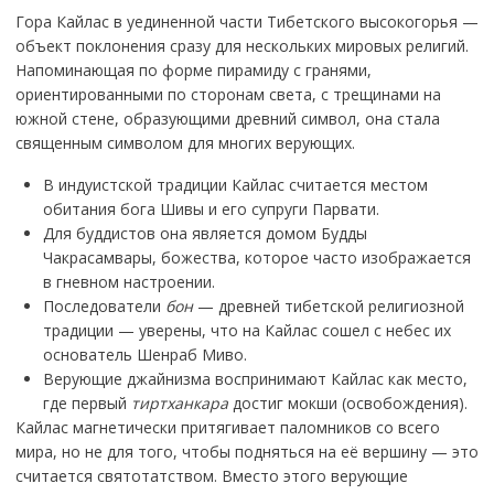
Гора Кайлас в уединенной части Тибетского высокогорья —
объект поклонения сразу для нескольких мировых религий.
Напоминающая по форме пирамиду с гранями,
ориентированными по сторонам света, с трещинами на
южной стене, образующими древний символ, она стала
священным символом для многих верующих.
В индуистской традиции Кайлас считается местом
обитания бога Шивы и его супруги Парвати.
Для буддистов она является домом Будды
Чакрасамвары, божества, которое часто изображается
в гневном настроении.
Последователи
бон
— древней тибетской религиозной
традиции — уверены, что на Кайлас сошел с небес их
основатель Шенраб Миво.
Верующие джайнизма воспринимают Кайлас как место,
где первый
тиртханкара
достиг мокши (освобождения).
Кайлас магнетически притягивает паломников со всего
мира, но не для того, чтобы подняться на её вершину — это
считается святотатством. Вместо этого верующие