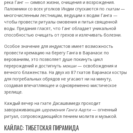
река Ганг — символ жизни, очищения и возрождения.
Паломники со всех уголков Индии спускаются по
гхатам
—
многочисленным лестницам, ведущим к водам Ганга —
чтобы провести ритуалы омовения и питья священной
воды. Предания гласят, что Ганг обладает уникальной
способностью очищать от грехов и излечивать болезни.
Особое значение для индуистов имеет возможность
провести кремацию на берегу Ганга в Варанаси: по
верованиям, это позволяет душе покинуть цикл
перерождений и достигнуть
мокши
— освобождения и
вечного блаженства. На двух из 87 гхатов Варанаси костры
для погребальных обрядов не угасают ни на минуту,
создавая впечатляющее и одновременно мистическое
зрелище.
Каждый вечер на гхате Дасашвамедх проходит
завораживающая
церемония Ганга Аарти
— огненный
ритуал, сопровождающийся пением молитв и музыкой.
КАЙЛАС: ТИБЕТСКАЯ ПИРАМИДА