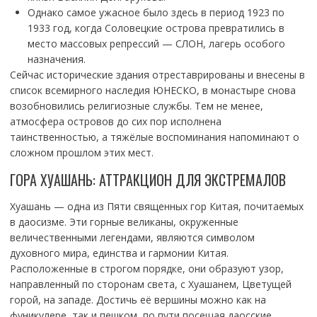
Однако самое ужасное было здесь в период 1923 по
1933 год, когда Соловецкие острова превратились в
место массовых репрессий — СЛОН, лагерь особого
назначения.
Сейчас исторические здания отреставрированы и внесены в
список всемирного наследия ЮНЕСКО, в монастыре снова
возобновились религиозные службы. Тем не менее,
атмосфера островов до сих пор исполнена
таинственностью, а тяжёлые воспоминания напоминают о
сложном прошлом этих мест.
ГОРА ХУАШАНЬ: АТТРАКЦИОН ДЛЯ ЭКСТРЕМАЛОВ
Хуашань — одна из Пяти священных гор Китая, почитаемых
в даосизме. Эти горные великаны, окруженные
величественными легендами, являются символом
духовного мира, единства и гармонии Китая.
Расположенные в строгом порядке, они образуют узор,
направленный по сторонам света, с Хуашанем, Цветущей
горой, на западе. Достичь её вершины можно как на
фуникулере, так и пешком, по пути посещая даосские