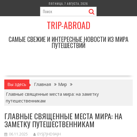
Перейти
ПЯТНИЦА, 7 АВГУСТА, 2026
к
содержимому
TRIP-ABROAD
САМЫЕ СВЕЖИЕ И ИНТЕРЕСНЫЕ НОВОСТИ ИЗ МИРА
ПУТЕШЕСТВИЙ
Вы здесь
Главная
Мир
Главные священные места мира: на заметку
путешественникам
ГЛАВНЫЕ СВЯЩЕННЫЕ МЕСТА МИРА: НА
ЗАМЕТКУ ПУТЕШЕСТВЕННИКАМ
06.11.2025
EYSJ7JHD9AJH