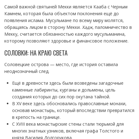
Самой важной святыней Мекки является Кааба с Черным
Камнем, которая была объектом поклонения ещё до
появления ислама. Мусульмане по всему миру молятся,
обращаясь лицом в сторону Мекки.
Хадж
, паломничество в
Мекку, считается обязанностью каждого мусульманина,
которому позволяют здоровье и финансовое положение.
СОЛОВКИ: НА КРАЮ СВЕТА
Соловецкие острова — место, где история оставила
неоднозначный след.
Ещё в древности здесь были возведены загадочные
каменные лабиринты, курганы и дольмены, цель
создания которых до сих пор окутана тайной.
В XV веке здесь обосновались православные монахи,
основав монастырь, который впоследствии превратился
в крепость на границе.
С XVIII века монастырские стены стали тюрьмой для
многих знатных узников, включая графа Толстого и
князя Василия Долгорукова.