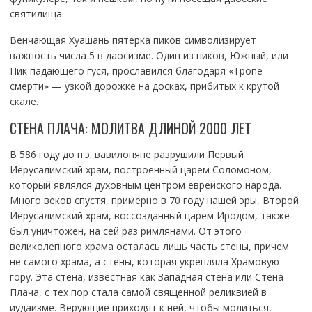
святилища.
Венчающая Хуашань пятерка пиков символизирует
важность числа 5 в даосизме. Один из пиков, Южный, или
Пик падающего гуся, прославился благодаря «Тропе
смерти» — узкой дорожке на досках, прибитых к крутой
скале.
СТЕНА ПЛАЧА: МОЛИТВА ДЛИНОЙ 2000 ЛЕТ
В 586 году до н.э. вавилоняне разрушили Первый
Иерусалимский храм, построенный царем Соломоном,
который являлся духовным центром еврейского народа.
Много веков спустя, примерно в 70 году нашей эры, Второй
Иерусалимский храм, воссозданный царем Иродом, также
был уничтожен, на сей раз римлянами. От этого
великолепного храма осталась лишь часть стены, причем
не самого храма, а стены, которая укрепляла Храмовую
гору. Эта стена, известная как Западная стена или Стена
Плача, с тех пор стала самой священной реликвией в
иудаизме. Верующие приходят к ней, чтобы молиться,