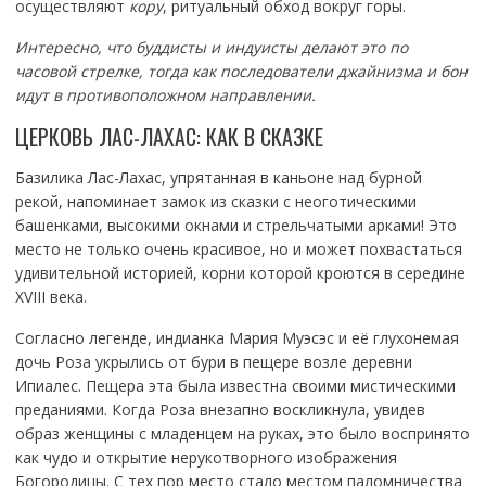
осуществляют
кору
, ритуальный обход вокруг горы.
Интересно, что буддисты и индуисты делают это по
часовой стрелке, тогда как последователи джайнизма и бон
идут в противоположном направлении.
ЦЕРКОВЬ ЛАС-ЛАХАС: КАК В СКАЗКЕ
Базилика Лас-Лахас, упрятанная в каньоне над бурной
рекой, напоминает замок из сказки с неоготическими
башенками, высокими окнами и стрельчатыми арками! Это
место не только очень красивое, но и может похвастаться
удивительной историей, корни которой кроются в середине
XVIII века.
Согласно легенде, индианка Мария Муэсэс и её глухонемая
дочь Роза укрылись от бури в пещере возле деревни
Ипиалес. Пещера эта была известна своими мистическими
преданиями. Когда Роза внезапно воскликнула, увидев
образ женщины с младенцем на руках, это было воспринято
как чудо и открытие нерукотворного изображения
Богородицы. С тех пор место стало местом паломничества