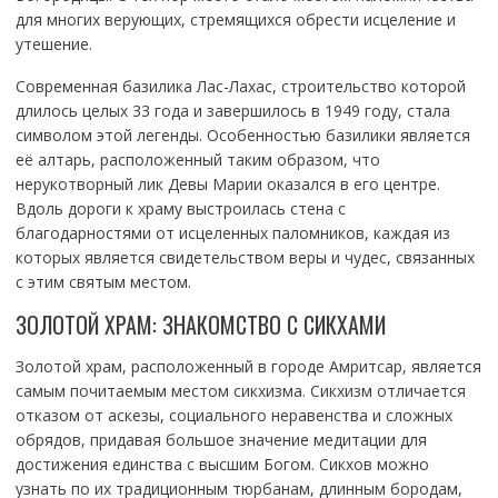
для многих верующих, стремящихся обрести исцеление и
утешение.
Современная базилика Лас-Лахас, строительство которой
длилось целых 33 года и завершилось в 1949 году, стала
символом этой легенды. Особенностью базилики является
её алтарь, расположенный таким образом, что
нерукотворный лик Девы Марии оказался в его центре.
Вдоль дороги к храму выстроилась стена с
благодарностями от исцеленных паломников, каждая из
которых является свидетельством веры и чудес, связанных
с этим святым местом.
ЗОЛОТОЙ ХРАМ: ЗНАКОМСТВО С СИКХАМИ
Золотой храм, расположенный в городе Амритсар, является
самым почитаемым местом сикхизма. Сикхизм отличается
отказом от аскезы, социального неравенства и сложных
обрядов, придавая большое значение медитации для
достижения единства с высшим Богом. Сикхов можно
узнать по их традиционным тюрбанам, длинным бородам,