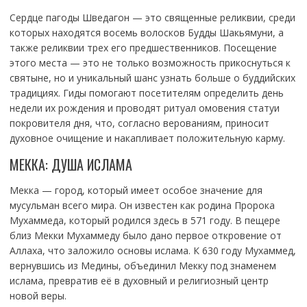
Сердце пагоды Шведагон — это священные реликвии, среди
которых находятся восемь волосков Будды Шакьямуни, а
также реликвии трех его предшественников. Посещение
этого места — это не только возможность прикоснуться к
святыне, но и уникальный шанс узнать больше о буддийских
традициях. Гиды помогают посетителям определить день
недели их рождения и проводят ритуал омовения статуи
покровителя дня, что, согласно верованиям, приносит
духовное очищение и накапливает положительную карму.
МЕККА: ДУША ИСЛАМА
Мекка — город, который имеет особое значение для
мусульман всего мира. Он известен как родина Пророка
Мухаммеда, который родился здесь в 571 году. В пещере
близ Мекки Мухаммеду было дано первое откровение от
Аллаха, что заложило основы ислама. К 630 году Мухаммед,
вернувшись из Медины, объединил Мекку под знаменем
ислама, превратив её в духовный и религиозный центр
новой веры.