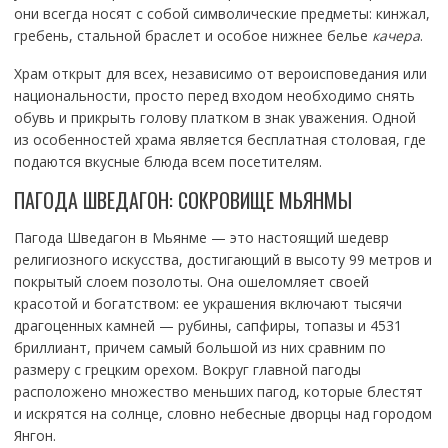
они всегда носят с собой символические предметы: кинжал,
гребень, стальной браслет и особое нижнее белье
качера
.
Храм открыт для всех, независимо от вероисповедания или
национальности, просто перед входом необходимо снять
обувь и прикрыть голову платком в знак уважения. Одной
из особенностей храма является бесплатная столовая, где
подаются вкусные блюда всем посетителям.
ПАГОДА ШВЕДАГОН: СОКРОВИЩЕ МЬЯНМЫ
Пагода Шведагон в Мьянме — это настоящий шедевр
религиозного искусства, достигающий в высоту 99 метров и
покрытый слоем позолоты. Она ошеломляет своей
красотой и богатством: ее украшения включают тысячи
драгоценных камней — рубины, сапфиры, топазы и 4531
бриллиант, причем самый большой из них сравним по
размеру с грецким орехом. Вокруг главной пагоды
расположено множество меньших пагод, которые блестят
и искрятся на солнце, словно небесные дворцы над городом
Янгон.