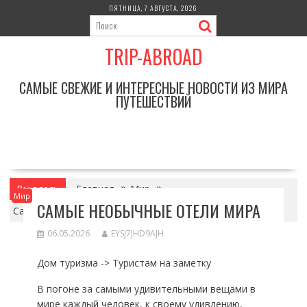
Перейти
ПЯТНИЦА, 7 АВГУСТА, 2026
к
содержимому
TRIP-ABROAD
САМЫЕ СВЕЖИЕ И ИНТЕРЕСНЫЕ НОВОСТИ ИЗ МИРА
ПУТЕШЕСТВИЙ
Вы здесь
Главная
Мир
Мир
САМЫЕ НЕОБЫЧНЫЕ ОТЕЛИ МИРА
Самые необычные отели мира
06.05.2026
EYSJ7JHD9AJH
Дом туризма -> Туристам на заметку
В погоне за самыми удивительными вещами в
мире каждый человек, к своему удивлению,