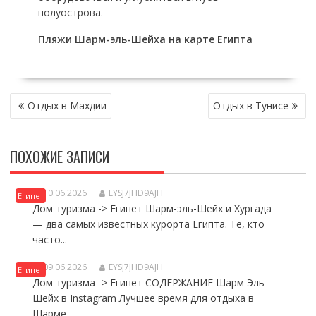
полуострова.
Пляжи Шарм-эль-Шейха на карте Египта
НАВИГАЦИЯ
Отдых в Махдии
Отдых в Тунисе
ПО
ЗАПИСЯМ
ПОХОЖИЕ ЗАПИСИ
ШАРМ ЭЛЬ ШЕЙХ ИЛИ ХУРГАДА, ЧТО ВЫБРАТЬ?
10.06.2026
EYSJ7JHD9AJH
Египет
Дом туризма -> Египет Шарм-эль-Шейх и Хургада
— два самых известных курорта Египта. Те, кто
часто...
ОТДЫХ В ШАРМ-ЭЛЬ-ШЕЙХЕ
09.06.2026
EYSJ7JHD9AJH
Египет
Дом туризма -> Египет СОДЕРЖАНИЕ Шарм Эль
Шейх в Instagram Лучшее время для отдыха в
Шарме...