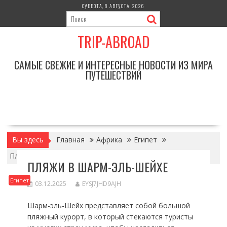
Перейти
СУББОТА, 8 АВГУСТА, 2026
к
содержимому
TRIP-ABROAD
САМЫЕ СВЕЖИЕ И ИНТЕРЕСНЫЕ НОВОСТИ ИЗ МИРА
ПУТЕШЕСТВИЙ
Вы здесь
Главная
Африка
Египет
Пляжи в Шарм-эль-Шейхе
ПЛЯЖИ В ШАРМ-ЭЛЬ-ШЕЙХЕ
Египет
03.12.2025
EYSJ7JHD9AJH
Шарм-эль-Шейх представляет собой большой
пляжный курорт, в который стекаются туристы