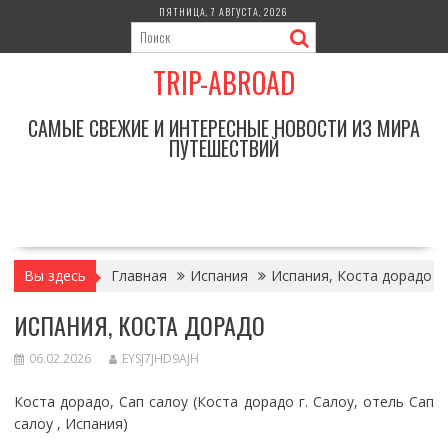
Перейти
ПЯТНИЦА, 7 АВГУСТА, 2026
к
содержимому
TRIP-ABROAD
САМЫЕ СВЕЖИЕ И ИНТЕРЕСНЫЕ НОВОСТИ ИЗ МИРА
ПУТЕШЕСТВИЙ
Вы здесь
Главная
Испания
Испания, Коста дорадо
ИСПАНИЯ, КОСТА ДОРАДО
06.02.2026
EYSJ7JHD9AJH
Коста дорадо, Сап салоу (Коста дорадо г. Салоу, отель Сап
салоу , Испания)