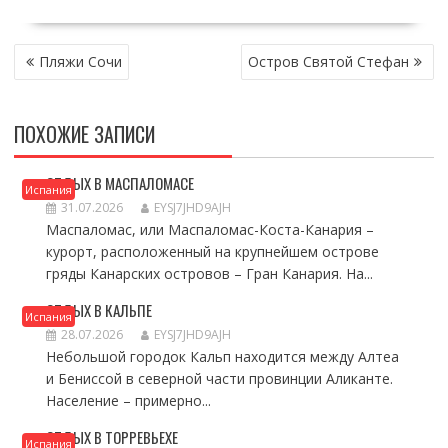
НАВИГАЦИЯ
Пляжи Сочи
Остров Святой Стефан
ПО
ЗАПИСЯМ
ПОХОЖИЕ ЗАПИСИ
ОТДЫХ В МАСПАЛОМАСЕ
Испания
31.07.2026
EYSJ7JHD9AJH
Маспаломас, или Маспаломас-Коста-Канария –
курорт, расположенный на крупнейшем острове
гряды Канарских островов – Гран Канария. На...
ОТДЫХ В КАЛЬПЕ
Испания
28.07.2026
EYSJ7JHD9AJH
Небольшой городок Кальп находится между Алтеа
и Бениссой в северной части провинции Аликанте.
Население – примерно...
ОТДЫХ В ТОРРЕВЬЕХЕ
Испания