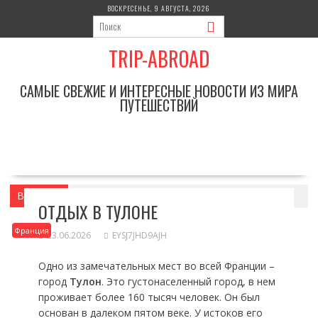
Перейти
ВОСКРЕСЕНЬЕ, 9 АВГУСТА, 2026
к
содержимому
TRIP-ABROAD
САМЫЕ СВЕЖИЕ И ИНТЕРЕСНЫЕ НОВОСТИ ИЗ МИРА
ПУТЕШЕСТВИЙ
Вы здесь
Главная
Франция
Отдых в Тулоне
ОТДЫХ В ТУЛОНЕ
Франция
23.06.2026
EYSJ7JHD9AJH
Одно из замечательных мест во всей Франции –
город
Тулон
. Это густонаселенный город, в нем
проживает более 160 тысяч человек. Он был
основан в далеком пятом веке. У истоков его