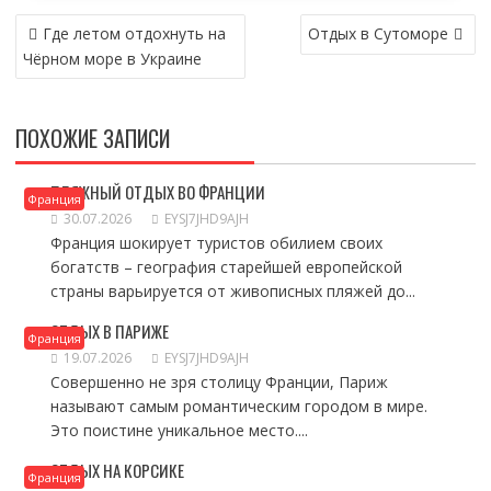
НАВИГАЦИЯ
Где летом отдохнуть на
Отдых в Сутоморе
ПО
Чёрном море в Украине
ЗАПИСЯМ
ПОХОЖИЕ ЗАПИСИ
ПЛЯЖНЫЙ ОТДЫХ ВО ФРАНЦИИ
Франция
30.07.2026
EYSJ7JHD9AJH
Франция шокирует туристов обилием своих
богатств – география старейшей европейской
страны варьируется от живописных пляжей до...
ОТДЫХ В ПАРИЖЕ
Франция
19.07.2026
EYSJ7JHD9AJH
Совершенно не зря столицу Франции, Париж
называют самым романтическим городом в мире.
Это поистине уникальное место....
ОТДЫХ НА КОРСИКЕ
Франция