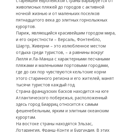
старейшей европейской страны варьируется от
живописных пляжей до городов с активной
ночной жизнью и от маленьких поселков
пятнадцатого века до элитных горнолыжных
курортов.
Париж, являющийся красивейшим городом мира,
и его окрестности – Версаль, Фонтенбло,
Шартр, Живерни – это излюбленное местом
отдыха среди туристов, – а равнины вокруг
Лилля и Ла-Манша с характерными песчаными
пляжами и маленькими портовыми городами,
где до сих пор чувствуются кельтские корни
этого старинного региона и его жителей, манят
тысячи туристов каждый год.
Страна французских басков находится на юге
Атлантического побережья, расположенный
здесь город Биарриц относится к самым
фешенебельным, ярким и элитным океанским
курортам.
На востоке страны находятся Эльзас,
Лотарингия, Франш-Конте и Бургундия. В этих