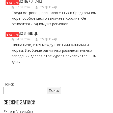
ОТДЫХ НА КОРСИКЕ
Франция
17.07.2026
EYSJ7JHD9AJH
Среди островов, расположенных в Средиземном
море, особое место занимает Корсика. Он
относится к одному из регионов...
ОТДЫХ В НИЦЦЕ
Франция
14.07.2026
EYSJ7JHD9AJH
Ницца находится между Южными Альпами и
морем. Изобилие различных развлекательных
заведений делает этот курорт привлекательным
для...
Поиск
Поиск
СВЕЖИЕ ЗАПИСИ
Едем в Уссурийск