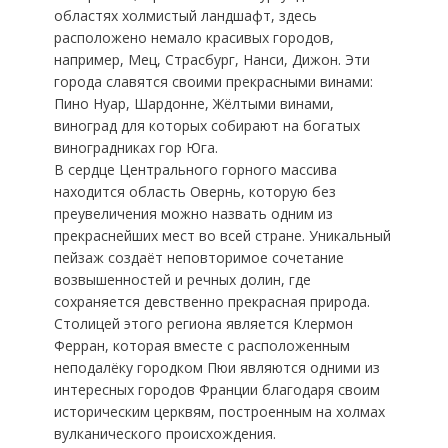
областях холмистый ландшафт, здесь
расположено немало красивых городов,
например, Мец, Страсбург, Нанси, Дижон. Эти
города славятся своими прекрасными винами:
Пино Нуар, Шардонне, Жёлтыми винами,
виноград для которых собирают на богатых
виноградниках гор Юга.
В сердце Центрального горного массива
находится область Овернь, которую без
преувеличения можно назвать одним из
прекраснейших мест во всей стране. Уникальный
пейзаж создаёт неповторимое сочетание
возвышенностей и речных долин, где
сохраняется девственно прекрасная природа.
Столицей этого региона является Клермон
Ферран, которая вместе с расположенным
неподалёку городком Пюи являются одними из
интересных городов Франции благодаря своим
историческим церквям, построенным на холмах
вулканического происхождения.