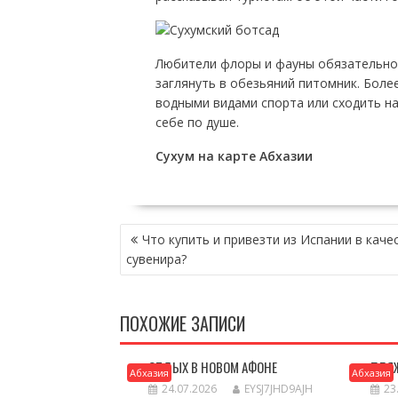
Любители флоры и фауны обязательно
заглянуть в обезьяний питомник. Боле
водными видами спорта или сходить н
себе по душе.
Сухум на карте Абхазии
НАВИГАЦИЯ
Что купить и привезти из Испании в каче
ПО
сувенира?
ЗАПИСЯМ
ПОХОЖИЕ ЗАПИСИ
ОТДЫХ В НОВОМ АФОНЕ
ПЛЯ
Абхазия
Абхазия
24.07.2026
EYSJ7JHD9AJH
23