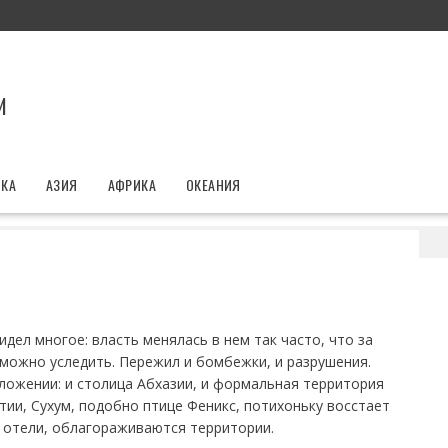
И
ИКА
АЗИЯ
АФРИКА
ОКЕАНИЯ
 Сухуме
идел многое: власть менялась в нем так часто, что за
можно уследить. Пережил и бомбежки, и разрушения.
ложении: и столица Абхазии, и формальная территория
етии, Сухум, подобно птице Феникс, потихоньку восстает
 отели, облагораживаются территории.