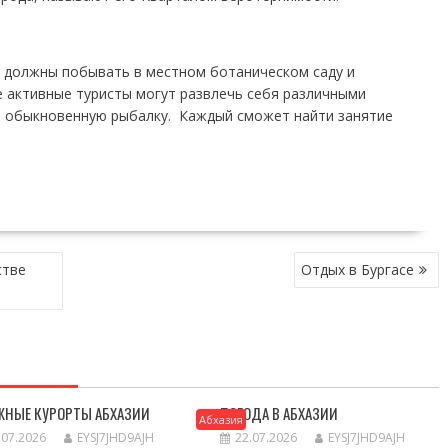
 должны побывать в местном ботаническом саду и
е активные туристы могут развлечь себя различными
а обыкновенную рыбалку. Каждый сможет найти занятие
стве
Отдых в Бургасе
ЖНЫЕ КУРОРТЫ АБХАЗИИ
ПОГОДА В АБХАЗИИ
Абхазия
.07.2026
EYSJ7JHD9AJH
22.07.2026
EYSJ7JHD9AJH