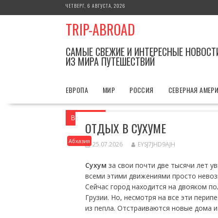
Перейти
ЧЕТВЕРГ, 6 АВГУСТА, 2026
к
TRIP-ABROAD
содержимому
САМЫЕ СВЕЖИЕ И ИНТЕРЕСНЫЕ НОВОСТ
ИЗ МИРА ПУТЕШЕСТВИЙ
ЕВРОПА
МИР
РОССИЯ
СЕВЕРНАЯ АМЕР
Вы здесь
Главная
Абхазия
Отдых в
ОТДЫХ В СУХУМЕ
Абхазия
25.07.2026
EYSJ7JHD9AJH
Сухум
за свои почти две тысячи лет ув
всеми этими движениями просто невоз
Сейчас город находится на двояком по
Грузии. Но, несмотря на все эти перип
из пепла. Отстраиваются новые дома и