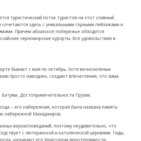
ется туристический поток туристов на этот славный
жи сочетаются здесь с уникальными горными пейзажами и
мами. Причем абхазское побережье обходится
ссийские черноморские курорты. Все удовольствия в
орте бывает с мая по октябрь. Хотя вечнозеленые
азии просто наводнен, создают впечатления, что зима
в Батуми, Достопримечательности Грузии.
рода – его набережная, которая была названа память
ию набережной Махаджиров.
азных вероисповеданий, поэтому неудивительно, что
едствует с лютеранской и католической церквями. Гиды,
орода, называют его Кварталом веротерпимости.