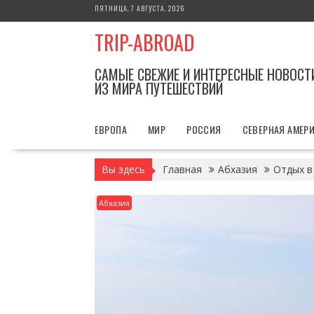
Перейти
ПЯТНИЦА, 7 АВГУСТА, 2026
к
TRIP-ABROAD
содержимому
САМЫЕ СВЕЖИЕ И ИНТЕРЕСНЫЕ НОВОСТ
ИЗ МИРА ПУТЕШЕСТВИЙ
ЕВРОПА
МИР
РОССИЯ
СЕВЕРНАЯ АМЕР
Вы здесь
Главная
Абхазия
Отдых в
Абхазия