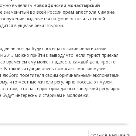
 можно выделить
Новоафонский монастырский
же знаменитый во всей России
храм апостола Симона
 сооружение выделяется на фоне остальных своей
одится в ущелье реки Псырцхи.
юдей не всегда будут посещать такие религиозные
и 2013 можно прийти к выводу что, если турист приехал
о со временем ему может надоесть каждый день просто
. В такой ситуации очень помогают многие музеи
ют любого посетителя своим оригинальными экспонатами.
ому, что местные жители регулярно посещают музеи,
ло в том, что на территории данных заведений регулярно
 будут интересны и старикам и молодежи.
Отдых в Балчике