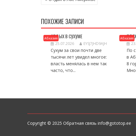
ПО
ЗАПИСЯМ
ПОХОЖИЕ ЗАПИСИ
ОТДЫХ В СУХУМЕ
ПЛЯ
Абхазия
Абхазия
25.07.2026
EYSJ7JHD9AJH
23
Сухум за свои почти две
По с
тысячи лет увидел многое:
в А
власть менялась в нем так
8 го
часто, что...
Мног
Copyright © 2025 Обратная связь info@gototop.ee