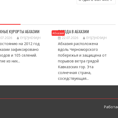
ЖНЫЕ КУРОРТЫ АБХАЗИИ
ПОГОДА В АБХАЗИИ
Абхазия
.07.2026
EYSJ7JHD9AJH
22.07.2026
EYSJ7JHD9AJH
остоянию на 2012 год
Абхазия расположена
бхазии зафиксировано
вдоль Черноморского
родов и 105 селений.
побережья и защищена от
ие из них...
порывов ветра грядой
Кавказских гор. Эта
солнечная страна,
соседствующая...
Работае