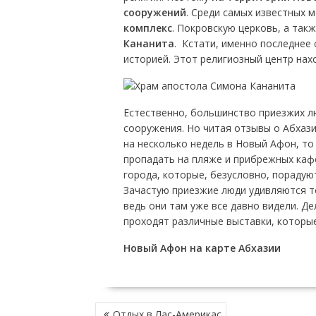
сооружений
. Среди самых известных
комплекс
. Покровскую церковь, а так
Кананита
. Кстати, именно последнее
историей. Этот религиозный центр нах
Естественно, большинство приезжих л
сооружения. Но читая отзывы о Абхази
на несколько недель в Новый Афон, т
пропадать на пляже и прибрежных кафе
города, которые, безусловно, пораду
Зачастую приезжие люди удивляются т
ведь они там уже все давно видели. Де
проходят различные выставки, которые
Новый Афон на карте Абхазии
НАВИГАЦИЯ
Отдых в Лас-Америкас