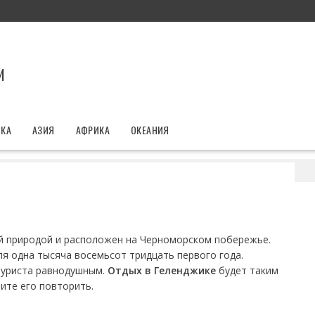
И
ИКА
АЗИЯ
АФРИКА
ОКЕАНИЯ
Геленджике
й природой и расположен на Черноморском побережье.
я одна тысяча восемьсот тридцать первого года.
 туриста равнодушным.
Отдых в Геленджике
будет таким
ите его повторить.