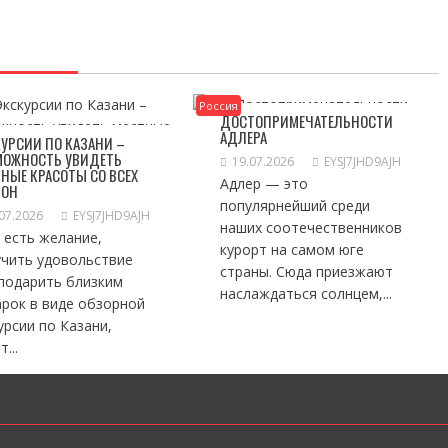
Россия
ДОСТОПРИМЕЧАТЕЛЬНОСТИ
АДЛЕРА
УРСИИ ПО КАЗАНИ –
МОЖНОСТЬ УВИДЕТЬ
19.07.2026
EYSJ7JHD9AJH
НЫЕ КРАСОТЫ СО ВСЕХ
Адлер — это
РОН
популярнейший среди
07.2026
EYSJ7JHD9AJH
наших соотечественников
 есть желание,
курорт на самом юге
учить удовольствие
страны. Сюда приезжают
 подарить близким
наслаждаться солнцем,...
рок в виде обзорной
урсии по Казани,
...