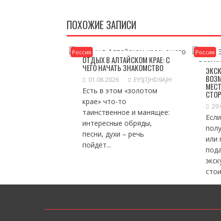
ЗАПИСЯМ
ПОХОЖИЕ ЗАПИСИ
Россия
Россия
ОТДЫХ В АЛТАЙСКОМ КРАЕ: С
ЧЕГО НАЧАТЬ ЗНАКОМСТВО
ЭКСК
ВОЗ
01.08.2026
EYSJ7JHD9AJH
МЕСТ
Есть в этом «золотом
СТО
крае» что-то
29.
таинственное и манящее:
Если
интересные обряды,
пол
песни, духи – речь
или
пойдёт...
пода
экск
стоит