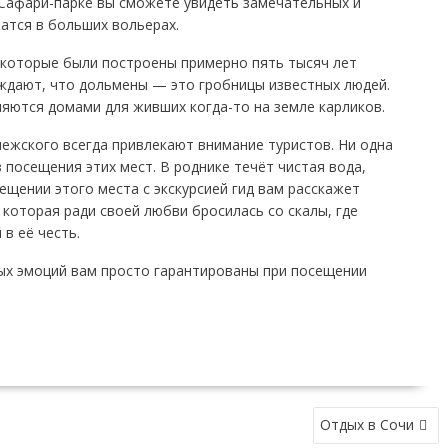
 Сафари-парке вы сможете увидеть замечательных и
атся в больших вольерах.
которые были построены примерно пять тысяч лет
рждают, что дольмены — это гробницы известных людей.
ляются домами для живших когда-то на земле карликов.
ежского всегда привлекают внимание туристов. Ни одна
 посещения этих мест. В роднике течёт чистая вода,
щении этого места с экскурсией гид вам расскажет
 которая ради своей любви бросилась со скалы, где
в её честь.
х эмоций вам просто гарантированы при посещении
Отдых в Сочи