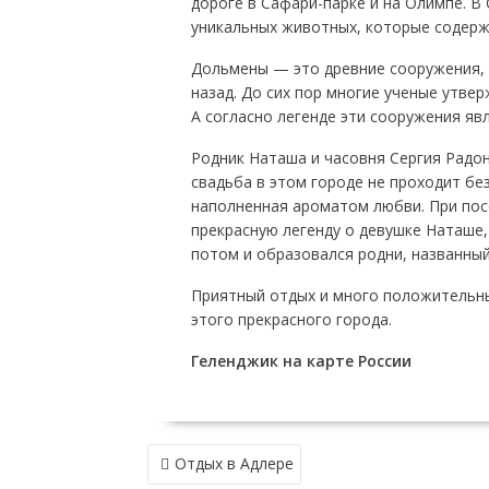
дороге в Сафари-парке и на Олимпе. В
уникальных животных, которые содерж
Дольмены — это древние сооружения, 
назад. До сих пор многие ученые утве
А согласно легенде эти сооружения яв
Родник Наташа и часовня Сергия Радон
свадьба в этом городе не проходит без
наполненная ароматом любви. При посе
прекрасную легенду о девушке Наташе,
потом и образовался родни, названный 
Приятный отдых и много положительны
этого прекрасного города.
Геленджик на карте России
НАВИГАЦИЯ
Отдых в Адлере
ПО