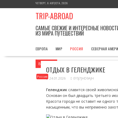
Перейти
ЧЕТВЕРГ, 6 АВГУСТА, 2026
к
TRIP-ABROAD
содержимому
САМЫЕ СВЕЖИЕ И ИНТЕРЕСНЫЕ НОВОСТ
ИЗ МИРА ПУТЕШЕСТВИЙ
ЕВРОПА
МИР
РОССИЯ
СЕВЕРНАЯ АМЕР
Вы здесь
Главная
Россия
Отдых в 
ОТДЫХ В ГЕЛЕНДЖИКЕ
Россия
24.01.2026
EYSJ7JHD9AJH
Геленджик
славится своей живописно
Основан он был двадцать третьего июл
Красота города не оставит ни одного
насыщенным, что вы непременно захот