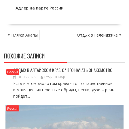
Адлер на карте России
НАВИГАЦИЯ
Пляжи Анапы
Отдых в Геленджике
ПО
ЗАПИСЯМ
ПОХОЖИЕ ЗАПИСИ
ОТДЫХ В АЛТАЙСКОМ КРАЕ: С ЧЕГО НАЧАТЬ ЗНАКОМСТВО
Россия
01.08.2026
EYSJ7JHD9AJH
Есть в этом «золотом крае» что-то таинственное
и манящее: интересные обряды, песни, духи – речь
пойдёт...
Россия