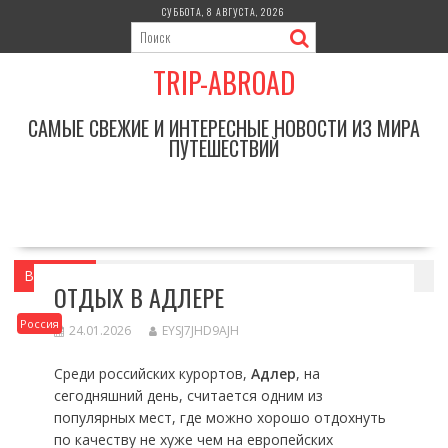
Перейти
СУББОТА, 8 АВГУСТА, 2026
к
содержимому
TRIP-ABROAD
САМЫЕ СВЕЖИЕ И ИНТЕРЕСНЫЕ НОВОСТИ ИЗ МИРА
ПУТЕШЕСТВИЙ
Вы здесь
Главная
Россия
Отдых в Адлере
ОТДЫХ В АДЛЕРЕ
Россия
24.01.2026
EYSJ7JHD9AJH
Среди российских курортов,
Адлер
, на
сегодняшний день, считается одним из
популярных мест, где можно хорошо отдохнуть
по качеству не хуже чем на европейских