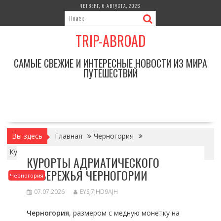
Перейти
ЧЕТВЕРГ, 6 АВГУСТА, 2026
к
содержимому
TRIP-ABROAD
САМЫЕ СВЕЖИЕ И ИНТЕРЕСНЫЕ НОВОСТИ ИЗ МИРА
ПУТЕШЕСТВИЙ
Вы здесь
Главная
Черногория
Курорты Адриатического побережья Черногории
КУРОРТЫ АДРИАТИЧЕСКОГО
ПОБЕРЕЖЬЯ ЧЕРНОГОРИИ
Черногория
07.07.2026
EYSJ7JHD9AJH
Черногория
, размером с медную монетку на