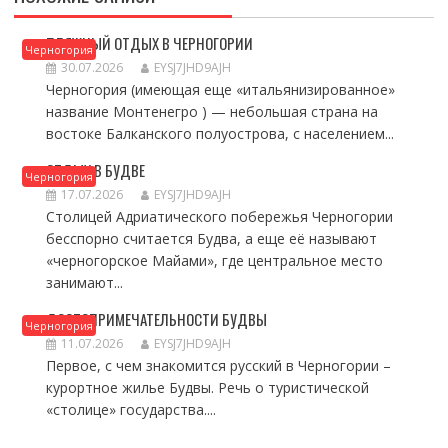
ПЛЯЖНЫЙ ОТДЫХ В ЧЕРНОГОРИИ
Черногория
30.07.2026
EYSJ7JHD9AJH
Черногория (имеющая еще «итальянизированное»
название Монтенегро ) — небольшая страна на
востоке Балканского полуострова, с населением...
ОТДЫХ В БУДВЕ
Черногория
17.07.2026
EYSJ7JHD9AJH
Столицей Адриатического побережья Черногории
бесспорно считается Будва, а еще её называют
«черногорское Майами», где центральное место
занимают...
ДОСТОПРИМЕЧАТЕЛЬНОСТИ БУДВЫ
Черногория
11.07.2026
EYSJ7JHD9AJH
Первое, с чем знакомится русский в Черногории –
курортное жилье Будвы. Речь о туристической
«столице» государства....