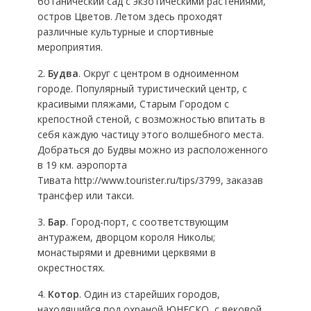
ботанический сад с экзотическими растениями,
остров Цветов. Летом здесь проходят
различные культурные и спортивные
мероприятия.
2.
Будва
. Округ с центром в одноименном
городе. Популярный туристический центр, с
красивыми пляжами, Старым Городом с
крепостной стеной, с возможностью впитать в
себя каждую частицу этого волшебного места.
Добраться до Будвы можно из расположенного
в 19 км. аэропорта
Тивата http://www.tourister.ru/tips/3799, заказав
трансфер или такси.
3.
Бар
. Город-порт, с соответствующим
антуражем, дворцом короля Николы;
монастырями и древними церквями в
окрестностях.
4.
Котор
. Один из старейших городов,
находящийся под охраной ЮНЕСКО, с вековой