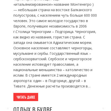
«итальянизированное» название Монтенегро )
— небольшая страна на востоке Балканского
полуострова, с населением чуть больше 600 000
человек. Это самое молодое государство в
Европе, получившее независимость в 2006
г.Столица Черногории – Подгорица. Черногория,
как видно из названия, гористая страна. С
запада она омывается Адриатическим морем.
Основное население составляют черногорцы,
мусульмане и сербы. Государственный язык –
сербскохорватский. Сербское и черногорское
население исповедует православие, а
национальные меньшинства – католичество и
ислам. В стране имеется 2 международных
аэропорта: один – в Подгорице, другой – в
Тивате. Денежные расчёты производятся в…
ЧИТАТЬ ДАЛЕЕ
ОТДЫХ В БУДВЕ