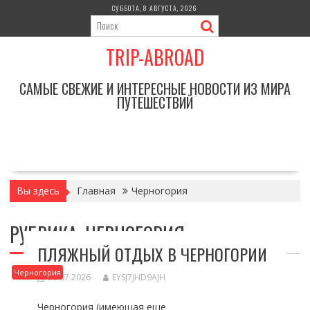
Перейти
СУББОТА, 8 АВГУСТА, 2026
к
содержимому
TRIP-ABROAD
САМЫЕ СВЕЖИЕ И ИНТЕРЕСНЫЕ НОВОСТИ ИЗ МИРА
ПУТЕШЕСТВИЙ
Вы здесь
Главная
Черногория
РУБРИКА:
ЧЕРНОГОРИЯ
ПЛЯЖНЫЙ ОТДЫХ В ЧЕРНОГОРИИ
Черногория
30.07.2026
EYSJ7JHD9AJH
Черногория (имеющая еще