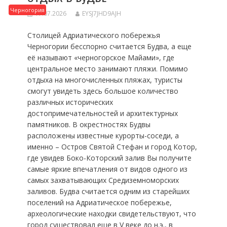
Черногория
17.07.2026
EYSJ7JHD9AJH
Столицей Адриатического побережья
Черногории бесспорно считается Будва, а еще
её называют «черногорское Майами», где
центральное место занимают пляжи. Помимо
отдыха на многочисленных пляжах, туристы
смогут увидеть здесь большое количество
различных исторических
достопримечательностей и архитектурных
памятников. В окрестностях Будвы
расположены известные курорты-соседи, а
именно – Остров Святой Стефан и город Котор,
где увидев Боко-Которский залив Вы получите
самые яркие впечатления от видов одного из
самых захватывающих Средиземноморских
заливов. Будва считается одним из старейших
поселений на Адриатическое побережье,
археологические находки свидетельствуют, что
город существовал еще в V веке до н.э., в