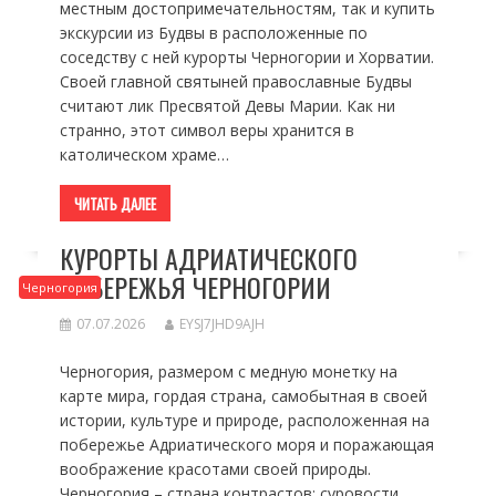
местным достопримечательностям, так и купить
экскурсии из Будвы в расположенные по
соседству с ней курорты Черногории и Хорватии.
Своей главной святыней православные Будвы
считают лик Пресвятой Девы Марии. Как ни
странно, этот символ веры хранится в
католическом храме…
ЧИТАТЬ ДАЛЕЕ
КУРОРТЫ АДРИАТИЧЕСКОГО
ПОБЕРЕЖЬЯ ЧЕРНОГОРИИ
Черногория
07.07.2026
EYSJ7JHD9AJH
Черногория, размером с медную монетку на
карте мира, гордая страна, самобытная в своей
истории, культуре и природе, расположенная на
побережье Адриатического моря и поражающая
воображение красотами своей природы.
Черногория – страна контрастов: суровости