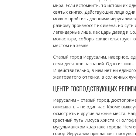
мира. Если вспомнить, то истоки их од
святых книгах. Действующие лица одни
можно пройтись древними иерусалимски
разному произносят их имена, но суть 
легендарные лица, как
царь Давид
и Со
монастыри, соборы свидетельствуют о
местом на земле.
Старый город Иерусалим, наверное, ед
семи десятков названий. Одно из них 
И действительно, в нем нет ни единог
желтоватого оттенка, в солнечных луч
ЦЕНТР ГОСПОДСТВУЮЩИХ РЕЛИГ
Иерусалим – старый город. Достоприм
описывать – не один час. Кроме вышеу
осмотреть и другие важные места. Нап
крестный путь Иисуса Христа к Голгоф
мусульманском квартале города. Чем 
город Иерусалим приглашает прогулять