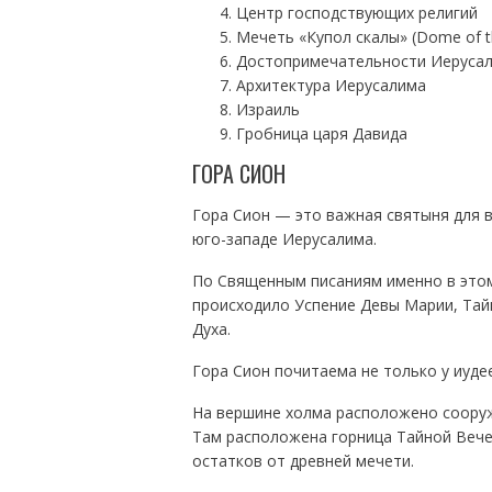
Центр господствующих религий
Mечеть «Купол скалы» (Dome of t
Достопримечательности Иерусал
Архитектура Иерусалима
Израиль
Гробница царя Давида
ГОРА СИОН
Гора Сион — это важная святыня для в
юго-западе Иерусалима.
По Священным писаниям именно в этом
происходило Успение Девы Марии, Тайн
Духа.
Гора Сион почитаема не только у иудее
На вершине холма расположено сооруж
Там расположена горница Тайной Вечер
остатков от древней мечети.