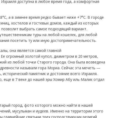
 Израиля доступна в любое время года, а комфортная
°C, а в зимнее время редко бывает ниже +7°C. В городе
тиниц, хостелов и гостевых домов, каждый из которых
н позволит выбрать самое подходящий вариант.
путешественникам туры на любой кошелек, для любой
лания посетить ту или иную достопримечательность.
калы, она является самой главной
Ее огромный золотой купол, диаметром в 20 метров,
жий из любой точки Старого города. Она была возведена
 древности называли гора Мориа. Сейчас эта мечеть —
 исторический памятник и достояние всего Израиля.
, еще в 7 веке до нашей эры Хомир Абу иль-Малик отдал
Старый город, фото которого можно найти в нашей
чений, мусульман и иудеев. Именно на территории этого
ы главнейшие святыни трех господствующих религий