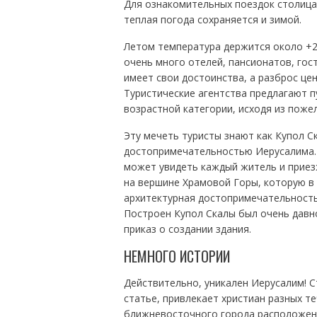
Для ознакомительных поездок столица
теплая погода сохраняется и зимой.
Летом температура держится около +28
очень много отелей, пансионатов, гос
имеет свои достоинства, а разброс це
Туристические агентства предлагают 
возрастной категории, исходя из поже
Эту мечеть туристы знают как Купол С
достопримечательностью Иерусалима. 
может увидеть каждый житель и приез
на вершине Храмовой Горы, которую в
архитектурная достопримечательность,
Построен Купол Скалы был очень давно
приказ о создании здания.
НЕМНОГО ИСТОРИИ
Действительно, уникален Иерусалим! 
статье, привлекает христиан разных те
ближневосточного города расположен