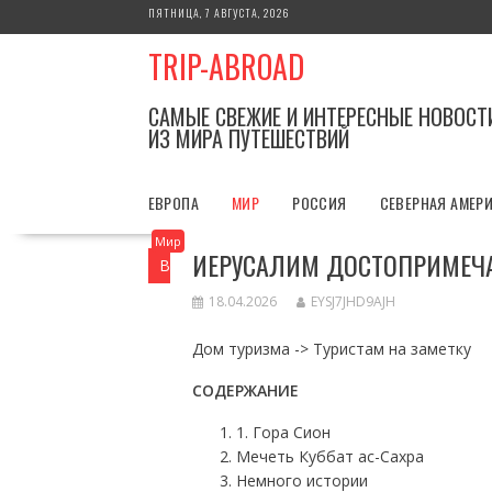
Перейти
ПЯТНИЦА, 7 АВГУСТА, 2026
к
TRIP-ABROAD
содержимому
САМЫЕ СВЕЖИЕ И ИНТЕРЕСНЫЕ НОВОСТ
ИЗ МИРА ПУТЕШЕСТВИЙ
ЕВРОПА
МИР
РОССИЯ
СЕВЕРНАЯ АМЕР
Мир
ИЕРУСАЛИМ ДОСТОПРИМЕЧ
Вы здесь
Главная
Мир
Иерусалим 
18.04.2026
EYSJ7JHD9AJH
Дом туризма -> Туристам на заметку
СОДЕРЖАНИЕ
1. Гора Сион
Мечеть Куббат ас-Сахра
Немного истории