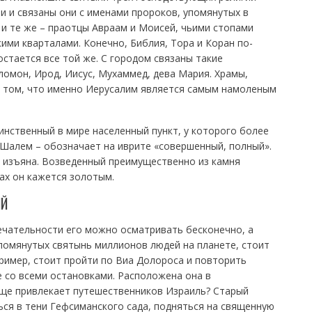
ни и связаны они с именами пророков, упомянутых в
 и те же – праотцы Авраам и Моисей, чьими стопами
ми кварталами. Конечно, Библия, Тора и Коран по-
остается все той же. С городом связаны такие
ломон, Ирод, Иисус, Мухаммед, дева Мария. Храмы,
 том, что именно Иерусалим является самым намоленым
инственный в мире населенный пункт, у которого более
– Шалем – обозначает на иврите «совершенный, полный».
о изъяна. Возведенный преимущественно из камня
ах он кажется золотым.
ИЙ
ечательности его можно осматривать бесконечно, а
помянутых святынь миллионов людей на планете, стоит
ример, стоит пройти по Виа Долороса и повторить
е со всеми остановками. Расположена она в
еще привлекает путешественников Израиль? Старый
ся в тени Гефсиманского сада, подняться на священную