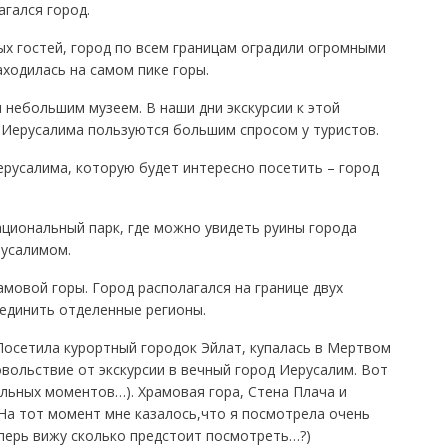
гался город.
ых гостей, город по всем границам оградили огромными
ходилась на самом пике горы.
 небольшим музеем. В наши дни экскурсии к этой
Иерусалима пользуются большим спросом у туристов.
усалима, которую будет интересно посетить – город
ациональный парк, где можно увидеть руины города
русалимом.
мовой горы. Город располагался на границе двух
ъединить отделенные регионы.
 Посетила курортный городок Эйлат, купалась в Мертвом
вольствие от экскурсии в вечный город Иерусалим. Вот
льных моментов…). Храмовая гора, Стена Плача и
На тот момент мне казалось,что я посмотрела очень
перь вижу сколько предстоит посмотреть…?)