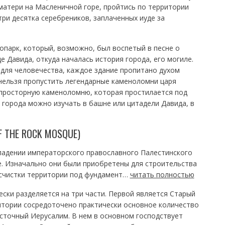
матери на Масленичной горе, пройтись по территории
три десятка серебреников, заплаченных иуде за
опарк, который, возможно, был воспетый в песне о
е Давида, откуда началась история города, его могиле.
 для человечества, каждое здание пропитано духом
 нельзя пропустить легендарные каменоломни царя
 просторную каменоломню, которая простилается под
города можно изучать в башне или цитадели Давида, в
 THE ROCK MOSQUE)
владении императорского православного Палестинского
е. Изначально они были приобретены для строительства
расчистки территории под фундамент…
читать полностью
ски разделяется на три части. Первой является Старый
ритории сосредоточено практически основное количество
сточный Иерусалим. В нем в основном господствует