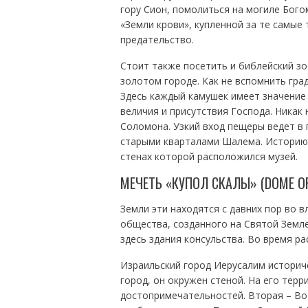
гору Сион, помолиться на могиле Бого
«Земли крови», купленной за те самые 
предательство.
Стоит также посетить и библейский зо
золотом городе. Как не вспомнить град
Здесь каждый камушек имеет значение
величия и присутствия Господа. Никак
Соломона. Узкий вход пещеры ведет в
старыми кварталами Шалема. Историю 
стенах которой расположился музей.
MЕЧЕТЬ «КУПОЛ СКАЛЫ» (DOME OF
Земли эти находятся с давних пор во 
общества, созданного на Святой Земл
здесь здания консульства. Во время 
Израильский город Иерусалим историче
город, он окружен стеной. На его тер
достопримечательностей. Вторая – Во