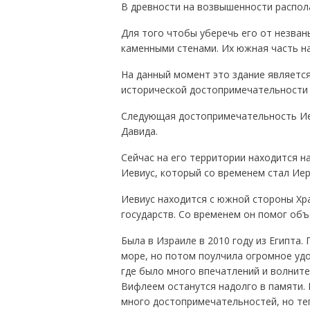
В древности на возвышенности распола
Для того чтобы уберечь его от незван
каменными стенами. Их южная часть на
На данный момент это здание является
исторической достопримечательности 
Следующая достопримечательность Иер
Давида.
Сейчас на его территории находится н
Иевиус, который со временем стал Ие
Иевиус находится с южной стороны Хра
государств. Со временем он помог об
Была в Израиле в 2010 году из Египта.
море, но потом поулчила огромное удо
где было много впечатлений и волните
Вифлеем останутся надолго в памяти. 
много достопримечательностей, но те