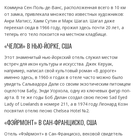
Коммуна Сен-Поль-де-Ванс, расположенная всего в 10 км
от замка, привлекала множество известных художников:
Анри Матисс, Хаим Сутин и Марк Шагал. Шагал даже
переехал сюда в 1966 году, прожил здесь почти 20 лет, а
теперь его тело покоится на местном кладбище.
«ЧЕЛСИ» В НЬЮ-ЙОРКЕ, США
Этот знаменитый нью-йоркский отель служил местом
встреч для икон культуры и искусства. Джек Керуак,
например, написал свой культовый роман «В дороге»
именно здесь, в 1960-х годах в отеле часто можно было
увидеть Сальвадора Дали со своим экзотическим питомцем
оцелотом Бабу, Энди Уорхола, одну из ключевых фигур поп-
арта. В те же годы Боб Дилан создал свою песню Sad Eyed
Lady of Lowlands в номере 211, а в 1974 году Леонард Коэн
посвятил отелю песню Chelsea Hotel №2.
«ФЭЙРМОНТ» В САН-ФРАНЦИСКО, США
Отель «Фэйрмонт» в Сан-Франциско, вековой свидетель