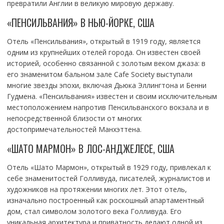
превратили Англии в великую мировую державу.
«ПЕНСИЛЬВАНИЯ» В НЬЮ-ЙОРКЕ, США
Отель «Пенсильвания», открытый в 1919 году, является
одним из крупнейших отелей города. Он известен своей
историей, особенно связанной с золотым веком джаза: в
его знаменитом бальном зале Cafe Society выступали
многие звезды эпохи, включая Дьюка Эллингтона и Бенни
Гудмена. «Пенсильвания» известен и своим исключительным
местоположением напротив Пенсильванского вокзала и в
непосредственной близости от многих
достопримечательностей Манхэттена.
«ШАТО МАРМОН» В ЛОС-АНДЖЕЛЕСЕ, США
Отель «Шато Мармон», открытый в 1929 году, привлекал к
себе знаменитостей Голливуда, писателей, журналистов и
художников на протяжении многих лет. Этот отель,
изначально построенный как роскошный апартаментный
дом, стал символом золотого века Голливуда. Его
уникальная архитектура и приватность делают одной из