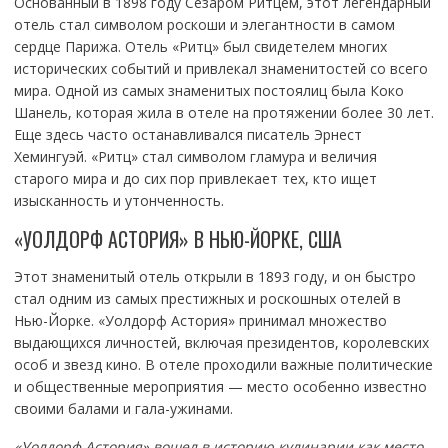
Основанный в 1898 году Сезаром Ритцем, этот легендарный
отель стал символом роскоши и элегантности в самом
сердце Парижа. Отель «Ритц» был свидетелем многих
исторических событий и привлекал знаменитостей со всего
мира. Одной из самых знаменитых постоялиц была Коко
Шанель, которая жила в отеле на протяжении более 30 лет.
Еще здесь часто останавливался писатель Эрнест
Хемингуэй. «Ритц» стал символом гламура и величия
старого мира и до сих пор привлекает тех, кто ищет
изысканность и утонченность.
«УОЛДОРФ АСТОРИЯ» В НЬЮ-ЙОРКЕ, США
Этот знаменитый отель открыли в 1893 году, и он быстро
стал одним из самых престижных и роскошных отелей в
Нью-Йорке. «Уолдорф Астория» принимал множество
выдающихся личностей, включая президентов, королевских
особ и звезд кино. В отеле проходили важные политические
и общественные мероприятия — место особенно известно
своими балами и гала-ужинами.
«Уолдорф Астория» вошел в историю кулинарии как место,