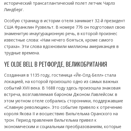
исторический трансатлантический полет летчик Чарлз
Линдберг.
Особую страницу в истории отеля занимает 32-й президент
США Франклин Рузвельт. В номере 776 он подготовил свою
знаменитую инаугурационную речь, в которой произнес
известные слова: «Нам нечего бояться, кроме самого
страха». Эти слова вдохновили миллионы американцев в
трудные времена.
YE OLDE BELL В РЕТФОРДЕ, ВЕЛИКОБРИТАНИЯ
Созданная в 1135 году, гостиница «Йе-Олд-Белл» стала
локацией, на которой произошло одно из самых важных
событий XVII века. В 1688 году здесь произошла знаковая
встреча, возглавляемая бароном Джоном Лавлейсом: в
этом уютном отеле собрались сторонники, поддержавшие
«Славную революцию». Это событие привело к отречению
короля Якова II и восшествию Вильгельма Оранского на
трон. Период правления Вильгельма привел к
экономическим и социальным преобразованиям, которые