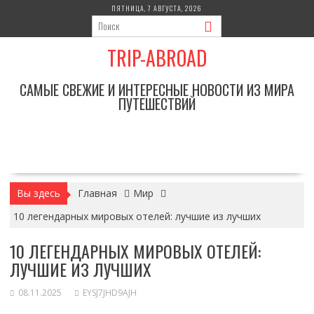
Перейти
ПЯТНИЦА, 7 АВГУСТА, 2026
к
содержимому
TRIP-ABROAD
САМЫЕ СВЕЖИЕ И ИНТЕРЕСНЫЕ НОВОСТИ ИЗ МИРА
ПУТЕШЕСТВИЙ
Вы здесь
Главная
Мир
10 легендарных мировых отелей: лучшие из лучших
10 ЛЕГЕНДАРНЫХ МИРОВЫХ ОТЕЛЕЙ:
ЛУЧШИЕ ИЗ ЛУЧШИХ
08.11.2025
EYSJ7JHD9AJH