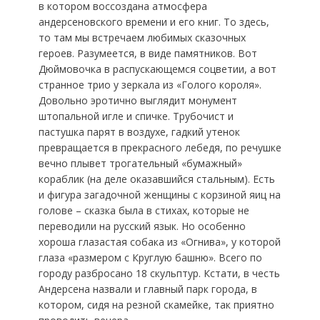
в котором воссоздана атмосфера
андерсеновского времени и его книг. То здесь,
то там мы встречаем любимых сказочных
героев. Разумеется, в виде памятников. Вот
Дюймовочка в распускающемся соцветии, а вот
странное трио у зеркала из «Голого короля».
Довольно эротично выглядит монумент
штопальной игле и спичке. Трубочист и
пастушка парят в воздухе, гадкий утенок
превращается в прекрасного лебедя, по речушке
вечно плывет трогательный «бумажный»
кораблик (на деле оказавшийся стальным). Есть
и фигура загадочной женщины с корзиной яиц на
голове – сказка была в стихах, которые не
переводили на русский язык. Но особенно
хороша глазастая собака из «Огнива», у которой
глаза «размером с Круглую башню». Всего по
городу разбросано 18 скульптур. Кстати, в честь
Андерсена назвали и главный парк города, в
котором, сидя на резной скамейке, так приятно