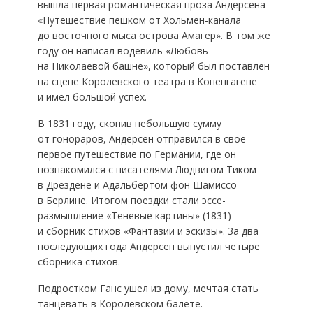
вышла первая романтическая проза Андерсена
«Путешествие пешком от Хольмен-канала
до восточного мыса острова Амагер». В том же
году он написал водевиль «Любовь
на Николаевой башне», который был поставлен
на сцене Королевского театра в Копенгагене
и имел большой успех.
В 1831 году, скопив небольшую сумму
от гонораров, Андерсен отправился в свое
первое путешествие по Германии, где он
познакомился с писателями Людвигом Тиком
в Дрездене и Адальбертом фон Шамиссо
в Берлине. Итогом поездки стали эссе-
размышление «Теневые картины» (1831)
и сборник стихов «Фантазии и эскизы». За два
последующих года Андерсен выпустил четыре
сборника стихов.
Подростком Ганс ушел из дому, мечтая стать
танцевать в Королевском балете.