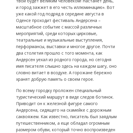
твой будет великим человеком! Настанет день,
и город зажжет в его честь иллюминацию». Вот
уже какой год подряд в середине августа в
Оденсе проходит фестиваль Андерсена –
масштабное событие с массой различных
мероприятий, среди которых цирковые,
театральные и музыкальные выступления,
перформансы, выставки и многое другое. Почти
два столетия прошло с того момента, как
Андерсен уехал из родного города, но сегодня
имя писателя слышно здесь на каждом шагу, оно
словно витает в воздухе. А горожане бережно
хранят добрую память о своем герое.
По всему городку проложен специальный
туристический маршрут в виде следов ботинок.
Приводит он к железной фигуре самого
Андерсена, сидящего на скамейке с дорожным
саквояжем. Как известно, писатель был заядлым
путешественником, а еще обладал огромным
размером обуви, который точно воспроизведен