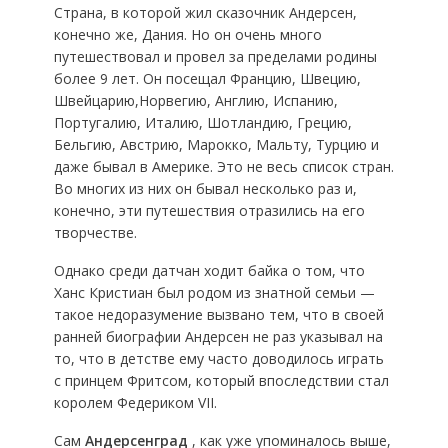
Страна, в которой жил сказочник Андерсен,
конечно же, Дания. Но он очень много
путешествовал и провел за пределами родины
более 9 лет. Он посещал Францию, Швецию,
Швейцарию,Норвегию, Англию, Испанию,
Португалию, Италию, Шотландию, Грецию,
Бельгию, Австрию, Марокко, Мальту, Турцию и
даже бывал в Америке. Это не весь список стран.
Во многих из них он бывал несколько раз и,
конечно, эти путешествия отразились на его
творчестве.
Однако среди датчан ходит байка о том, что
Ханс Кристиан был родом из знатной семьи —
такое недоразумение вызвано тем, что в своей
ранней биографии Андерсен не раз указывал на
то, что в детстве ему часто доводилось играть
с принцем Фритсом, который впоследствии стал
королем Федериком VII.
Сам
Андерсенград
, как уже упоминалось выше,