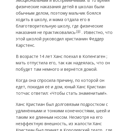
эмоциональным и восприимчивым. В то время
физические наказания детей в школах были
обычным делом, поэтому мальчик боялся
ходить в школу, и мама отдала его в
благотворительную школу, где физические
[6]
наказания не практиковались
. Известно, что
этой школой руководил христианин Феддер
Карстенс.
В возрасте 14 лет Ханс поехал в Копенгаген ;
мать отпустила его, так как надеялась, что он
побудет там немного и вернётся домой.
Когда она спросила причину, по которой он
едет, покидая её и дом, юный Ханс Кристиан
тотчас ответил: «Чтобы стать знаменитым!».
Ханс Кристиан был долговязым подростком с
удлинёнными и тонкими конечностями, шеей и
таким же длинным носом. Несмотря на его
неэффектную внешность, из жалости Ханс
Кристиан был принят в Королевский театр , где