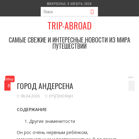
Перейти
ВОСКРЕСЕНЬЕ, 9 АВГУСТА, 2026
к
содержимому
TRIP-ABROAD
САМЫЕ СВЕЖИЕ И ИНТЕРЕСНЫЕ НОВОСТИ ИЗ МИРА
ПУТЕШЕСТВИЙ
Мир
ГОРОД АНДЕРСЕНА
Вы здесь
Главная
Мир
Город Андерсена
08.04.2026
EYSJ7JHD9AJH
СОДЕРЖАНИЕ
Другие знаменитости
Он рос очень нервным ребёнком,