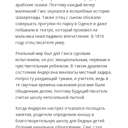
арабские сказки. Поэтому каждый вечер
маленький Ганс окунался в волшебные истории
Шахерезады. Также отец с сыном обожали
совершать прогулки по парку в Оденсе и даже
побывали в театре, который произвел на
мальчика неизгладимое впечатление. В 1816
году отец писателя умер.
Реальный мир был для Ганса суровым
испытанием, он рос эмоциональным, нервным и
чувствительным ребенком. В таком душевном
состоянии Андерсена виноваты местный задира,
попросту раздающий тумаки, и учителя, ведь в
те смутные времена наказания розгами были
обыденным делом, поэтому будущий писатель
считал школу непосильной пыткой.
Когда Андерсен наотрез отказался посещать
занятия, родители определили юношу в
благотворительную школу для бедных детей.
Получив начальное образование, Ганс стал