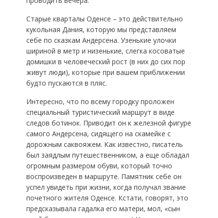
проводить вечера.
Старые кварталы Оденсе – это действительно
кукольная Дания, которую мы представляем
себе по сказкам Андерсена. Узенькие улочки
шириной в метр и низенькие, слегка косоватые
домишки в человеческий рост (в них до сих пор
живут люди), которые при вашем приближении
будто пускаются в пляс.
Интересно, что по всему городку проложен
специальный туристический маршрут в виде
следов ботинок. Приводит он к железной фигуре
самого Андерсена, сидящего на скамейке с
дорожным саквояжем. Как известно, писатель
был заядлым путешественником, а еще обладал
огромным размером обуви, который точно
воспроизведен в маршруте. Памятник себе он
успел увидеть при жизни, когда получал звание
почетного жителя Оденсе. Кстати, говорят, это
предсказывала гадалка его матери, мол, «сын