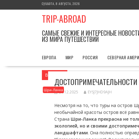
Перейти
СУББОТА, 8 АВГУСТА, 2026
к
TRIP-ABROAD
содержимому
САМЫЕ СВЕЖИЕ И ИНТЕРЕСНЫЕ НОВОСТ
ИЗ МИРА ПУТЕШЕСТВИЙ
ЕВРОПА
МИР
РОССИЯ
СЕВЕРНАЯ АМЕР
Вы здесь
Главная
Азия
Шри-Ланка
ДОСТОПРИМЕЧАТЕЛЬНОСТИ
Шри-Ланка
26.12.2025
EYSJ7JHD9AJH
Несмотря на то, что туры на остров Ш
необычайной красоты остров всё равно
Страна
Шри-Ланка прекрасна не тол
экологией, но и своими достоприме
ландшафтами
. Она полностью оправд