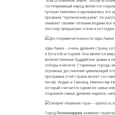
“Благословенная земля”. Восхититель
гостеприимный народ являются сокро
путешественники очаровывались его кр
прозвали “тропическим раем”. Он расп
омывает своими тёплыми водами все ег
поэтому прекрасные отели и коттеджи
Шри-Ланка – очень древняя страна, к
и богатой историей. Она является ми
величественные буддийские храмы и н
соборы и мечети. Старинные города, м
огромные достижения цивилизаций этог
программа этой страны может состави
Китай, Индию и Таиланд. Именно
на т
который считается одним из самых изв
сохранили самые древние надписи, нап
Город
Полоннарува
знаменит сказочн