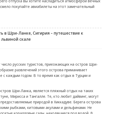
воего отпуска вы хотите насладиться атмосферой вечных
о смело покупайте авиабилеты на этот замечательный
ть в Шри-Ланке, Сигирия – путешествие к
львиной скале
 число русских туристов, приезжающих на остров Шри-
образие развлечений этого острова приманивает
 с каждым годом. В то время как отдых в Турции и
стров Шри-Ланка, является пляжный отдых на таких
туне, Мирисса и Тангалле. Те, кто любит дайвинг, могут
 предоставляемые природой в Хиккадуве. Берега острова
кими рыбками, китовыми акулами и дельфинами. Не
гатые коралловые сады, находящиеся под водой. В