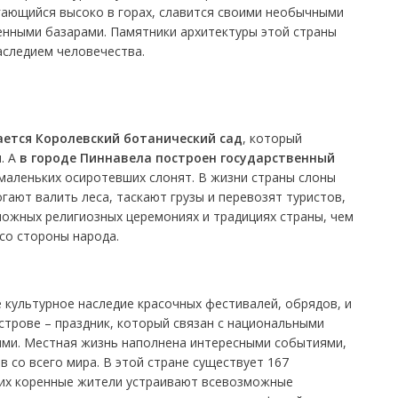
гающийся высоко в горах, славится своими необычными
нными базарами. Памятники архитектуры этой страны
следием человечества.
ется Королевский ботанический сад
, который
. А
в городе Пиннавела построен государственный
 маленьких осиротевших слонят. В жизни страны слоны
гают валить леса, таскают грузы и перевозят туристов,
можных религиозных церемониях и традициях страны, чем
со стороны народа.
культурное наследие красочных фестивалей, обрядов, и
строве – праздник, который связан с национальными
ми. Местная жизнь наполнена интересными событиями,
 со всего мира. В этой стране существует 167
них коренные жители устраивают всевозможные