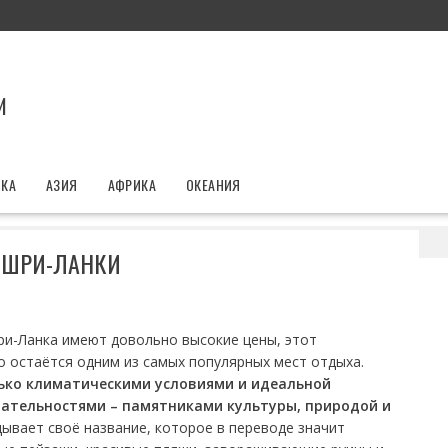
И
ИКА
АЗИЯ
АФРИКА
ОКЕАНИЯ
Достопримечательности Шри-Ланки
 ШРИ-ЛАНКИ
ри-Ланка имеют довольно высокие цены, этот
 остаётся одним из самых популярных мест отдыха.
ько климатическими условиями и идеальной
чательностями – памятниками культуры, природой и
ывает своё название, которое в переводе значит