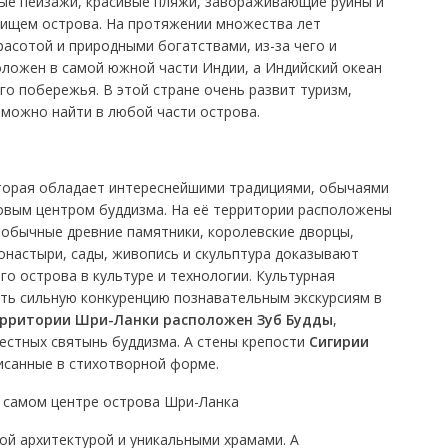
ные пейзажи, красивые пляжи, завораживающие руины и
вищем острова. На протяжении множества лет
асотой и природными богатствами, из-за чего и
оложен в самой южной части Индии, а Индийский океан
о побережья. В этой стране очень развит туризм,
 можно найти в любой части острова.
оторая обладает интереснейшими традициями, обычаями
ровым центром буддизма. На её территории расположены
еобычные древние памятники, королевские дворцы,
онастыри, сады, живопись и скульптура доказывают
о острова в культуре и технологии. Культурная
ть сильную конкуренцию познавательным экскурсиям в
ерритории Шри-Ланки расположен Зуб Будды
,
естных святынь буддизма. А стены крепости
Сигирии
исанные в стихотворной форме.
ой архитектурой и уникальными храмами. А