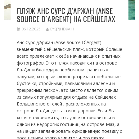
ПЛЯЖ АНС СУРС Д’АРЖАН (ANSE
SOURCE D`ARGENT) НА СЕЙШЕЛАХ
06.12.2025
EYSJ7JHD9AJH
Анс Сурс д’Аржан (Anse Source D`Argent) –
знаменитый Сейшельский пляж, который больше
всего привлекает к себе начинающих и опытных
фотографов. Этот пляж находится на острове
Ла-Диг и благодаря необычным гранитным
валунам, которые словно разрезают небольшие
бухточки, стройными, пальмовыми аллеями и
прекрасным песком, это место является одним
из самых популярных для отдыха на Сейшелах.
Большинство отелей , расположенных на
острове Ла-Диг достаточно дорогие. Если Вы
хотите сэкономить, то лучше остановиться в
одной из недорогих гостиниц на острове Маэ, а
на Ла-Диг запланировать однодневную поездку с
посещением этого удивительного пляжа,