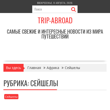
Перейти
ВОСКРЕСЕНЬЕ, 9 АВГУСТА, 2026
к
содержимому
TRIP-ABROAD
САМЫЕ СВЕЖИЕ И ИНТЕРЕСНЫЕ НОВОСТИ ИЗ МИРА
ПУТЕШЕСТВИЙ
Вы здесь
Главная
Африка
Сейшелы
РУБРИКА:
СЕЙШЕЛЫ
Сейшелы