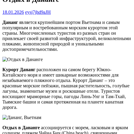
18.01.2026
eysj7jhd9aJH
Дананг
является крупнейшим портом Вьетнама и самым
популярным и востребованным морским курортом этой
страны. Многочисленных туристов из разных стран он
привлекает своей развитой инфраструктурой, великолепными
пляжами, живописной природой и уникальными
достопримечательностями.
Курорт Дананг
расположен на самом берегу Южно-
Китайского моря и имеет шикарные возможностями для
незабываемого пляжного отдыха. Курорт Дананг – это
красивые морские пейзажи, пышная растительность, голубые
лагуны, знаменитые музеи и роскошные отели. Туристов
восхищают мраморные горы, пагоды Линь-Унг и Там-Тхай,
Тьямские башни и самая протяженная на планете канатная
дорога.
Отдых в Дананге
ассоциируется с морем, ласковым и ярким
солнцем, пляжем Чайна Бич (China beach), священными