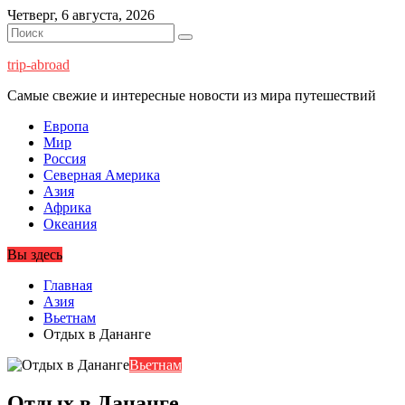
Перейти
Четверг, 6 августа, 2026
к
содержимому
trip-abroad
Самые свежие и интересные новости из мира путешествий
Европа
Мир
Россия
Северная Америка
Азия
Африка
Океания
Вы здесь
Главная
Азия
Вьетнам
Отдых в Дананге
Вьетнам
Отдых в Дананге