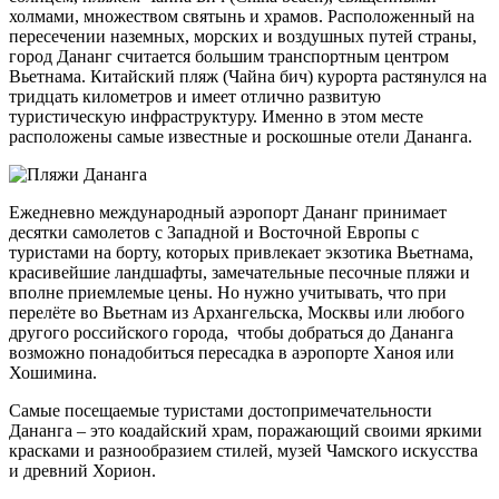
холмами, множеством святынь и храмов. Расположенный на
пересечении наземных, морских и воздушных путей страны,
город Дананг считается большим транспортным центром
Вьетнама. Китайский пляж (Чайна бич) курорта растянулся на
тридцать километров и имеет отлично развитую
туристическую инфраструктуру. Именно в этом месте
расположены самые известные и роскошные отели Дананга.
Ежедневно международный аэропорт Дананг принимает
десятки самолетов с Западной и Восточной Европы с
туристами на борту, которых привлекает экзотика Вьетнама,
красивейшие ландшафты, замечательные песочные пляжи и
вполне приемлемые цены. Но нужно учитывать, что при
перелёте во Вьетнам из Архангельска, Москвы или любого
другого российского города, чтобы добраться до Дананга
возможно понадобиться пересадка в аэропорте Ханоя или
Хошимина.
Самые посещаемые туристами достопримечательности
Дананга – это коадайский храм, поражающий своими яркими
красками и разнообразием стилей, музей Чамского искусства
и древний Хорион.