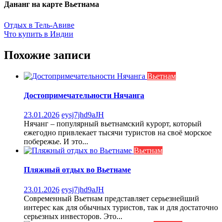
Дананг на карте Вьетнама
Навигация
Отдых в Тель-Авиве
Что купить в Индии
по
записям
Похожие записи
Вьетнам
Достопримечательности Нячанга
23.01.2026
eysj7jhd9aJH
Нячанг – популярный вьетнамский курорт, который
ежегодно привлекает тысячи туристов на своё морское
побережье. И это...
Вьетнам
Пляжный отдых во Вьетнаме
23.01.2026
eysj7jhd9aJH
Современный Вьетнам представляет серьезнейший
интерес как для обычных туристов, так и для достаточно
серьезных инвесторов. Это...