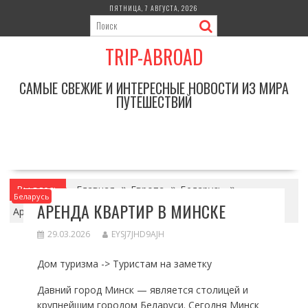
Перейти
ПЯТНИЦА, 7 АВГУСТА, 2026
к
содержимому
TRIP-ABROAD
САМЫЕ СВЕЖИЕ И ИНТЕРЕСНЫЕ НОВОСТИ ИЗ МИРА
ПУТЕШЕСТВИЙ
Вы здесь
Главная
Европа
Беларусь
Беларусь
АРЕНДА КВАРТИР В МИНСКЕ
Аренда квартир в Минске
29.03.2026
EYSJ7JHD9AJH
Дом туризма -> Туристам на заметку
Давний город Минск — является столицей и
крупнейшим городом Беларуси. Сегодня Минск