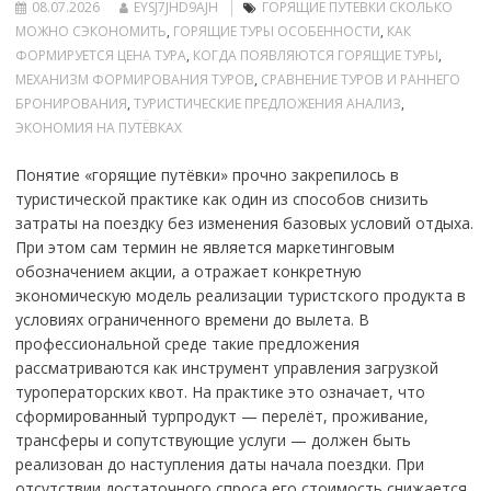
08.07.2026
EYSJ7JHD9AJH
ГОРЯЩИЕ ПУТЁВКИ СКОЛЬКО
МОЖНО СЭКОНОМИТЬ
,
ГОРЯЩИЕ ТУРЫ ОСОБЕННОСТИ
,
КАК
ФОРМИРУЕТСЯ ЦЕНА ТУРА
,
КОГДА ПОЯВЛЯЮТСЯ ГОРЯЩИЕ ТУРЫ
,
МЕХАНИЗМ ФОРМИРОВАНИЯ ТУРОВ
,
СРАВНЕНИЕ ТУРОВ И РАННЕГО
БРОНИРОВАНИЯ
,
ТУРИСТИЧЕСКИЕ ПРЕДЛОЖЕНИЯ АНАЛИЗ
,
ЭКОНОМИЯ НА ПУТЁВКАХ
Понятие «горящие путёвки» прочно закрепилось в
туристической практике как один из способов снизить
затраты на поездку без изменения базовых условий отдыха.
При этом сам термин не является маркетинговым
обозначением акции, а отражает конкретную
экономическую модель реализации туристского продукта в
условиях ограниченного времени до вылета. В
профессиональной среде такие предложения
рассматриваются как инструмент управления загрузкой
туроператорских квот. На практике это означает, что
сформированный турпродукт — перелёт, проживание,
трансферы и сопутствующие услуги — должен быть
реализован до наступления даты начала поездки. При
отсутствии достаточного спроса его стоимость снижается.