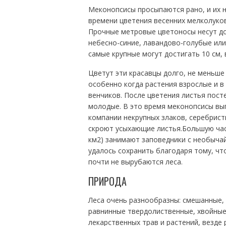
Меконопсисы просыпаются рано, и их 
времени цветения весенних мелколуков
Прочные метровые цветоносы несут до
небесно-синие, лавандово-голубые или
самые крупные могут достигать 10 см,
Цветут эти красавцы долго, не меньше
особенно когда растения взрослые и в
венчиков. После цветения листья пост
молодые. В это время меконопсисы выг
компании некрупных злаков, серебрист
скроют усыхающие листья.Большую част
км2) занимают заповедники с необыча
удалось сохранить благодаря тому, чт
почти не вырубаются леса.
ПРИРОДА
Леса очень разнообразны: смешанные, 
равнинные твердолиственные, хвойные
лекарственных трав и растений, везде 