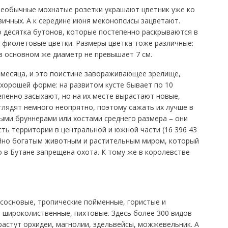
необычные мохнатые розетки украшают цветник уже ко
ичных. А к середине июня меконопсисы зацветают.
 десятка бутонов, которые постепенно раскрываются в
 фиолетовые цветки. Размеры цветка тоже различные:
 в основном же диаметр не превышает 7 см.
 месяца, и это поистине завораживающее зрелище,
 хорошей форме: на развитом кусте бывает по 10
епенно засыхают, но на их месте вырастают новые,
лядят немного неопрятно, поэтому сажать их лучше в
ыми бруннерами или хостами среднего размера – они
ь территории в центральной и южной части (16 396 43
йно богатым животным и растительным миром, который
о в Бутане запрещена охота. К тому же в королевстве
сосновые, тропические пойменные, гористые и
 широколиственные, пихтовые. Здесь более 300 видов
растут орхидеи, магнолии, эдельвейсы, можжевельник. А