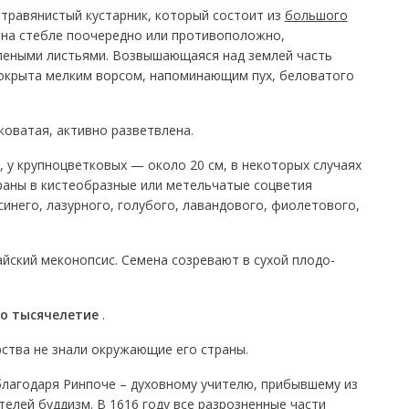
 травянистый кустарник, который состоит из
большого
 на стебле поочередно или противоположно,
еными листьями. Возвышающаяся над землей часть
покрыта мелким ворсом, напоминающим пух, беловатого
оватая, активно разветвлена.
, у крупноцветковых — около 20 см, в некоторых случаях
раны в кистеобразные или метельчатые соцветия
инего, лазурного, голубого, лавандового, фиолетового,
айский меконопсис. Семена созревают в сухой плодо-
о тысячелетие
.
ства не знали окружающие его страны.
 благодаря Ринпоче – духовному учителю, прибывшему из
телей буддизм. В 1616 году все разрозненные части