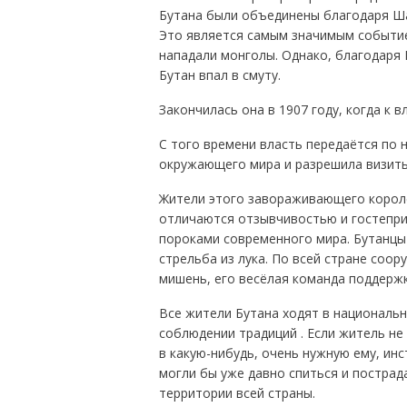
Бутана были объединены благодаря Ша
Это является самым значимым событием 
нападали монголы. Однако, благодаря 
Бутан впал в смуту.
Закончилась она в 1907 году, когда к 
С того времени власть передаётся по 
окружающего мира и разрешила визиты
Жители этого завораживающего короле
отличаются отзывчивостью и гостепри
пороками современного мира. Бутанцы
стрельба из лука. По всей стране соор
мишень, его весёлая команда поддержк
Все жители Бутана ходят в национальн
соблюдении традиций . Если житель не
в какую-нибудь, очень нужную ему, ин
могли бы уже давно спиться и пострад
территории всей страны.