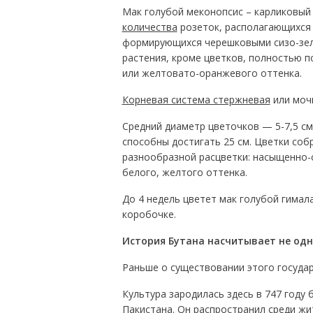
Мак голубой меконопсис – карликовый
количества
розеток, располагающихся
формирующихся черешковыми сизо-зел
растения, кроме цветков, полностью 
или желтовато-оранжевого оттенка.
Корневая система стержневая
или мочк
Средний диаметр цветочков — 5-7,5 см
способны достигать 25 см. Цветки соб
разнообразной расцветки: насыщенно-с
белого, желтого оттенка.
До 4 недель цветет мак голубой гимал
коробочке.
История Бутана насчитывает не одн
Раньше о существовании этого государ
Культура зародилась здесь в 747 году
Пакистана. Он распространил среди жи