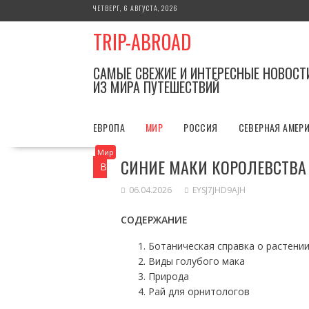
Перейти
ЧЕТВЕРГ, 6 АВГУСТА, 2026
к
TRIP-ABROAD
содержимому
САМЫЕ СВЕЖИЕ И ИНТЕРЕСНЫЕ НОВОСТ
ИЗ МИРА ПУТЕШЕСТВИЙ
ЕВРОПА
МИР
РОССИЯ
СЕВЕРНАЯ АМЕР
Мир
СИНИЕ МАКИ КОРОЛЕВСТВА
Вы здесь
Главная
Мир
Синие маки 
06.04.2026
EYSJ7JHD9AJH
СОДЕРЖАНИЕ
Ботаническая справка о растени
Виды голубого мака
Природа
Рай для орнитологов