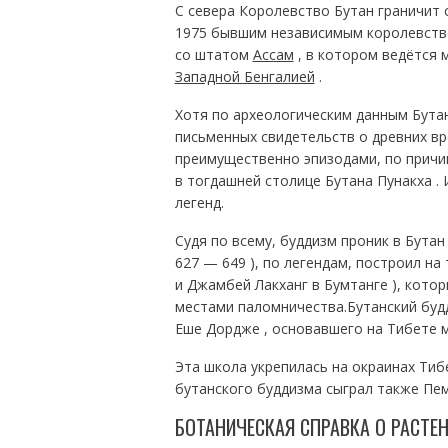
С севера Королевство Бутан граничит 
1975 бывшим независимым королевств
со штатом
Ассам
, в котором ведётся 
Западной Бенгалией
.
Хотя по археологическим данным Бутан
письменных свидетельств о древних вр
преимущественно эпизодами, по причин
в тогдашней столице Бутана Пунакха .
легенд.
Судя по всему, буддизм проник в Бутан 
627 — 649 ), по легендам, построил на
и Джамбей Лакханг в Бумтанге ), кото
местами паломничества.Бутанский буд
Еше Дордже , основавшего на Тибете мо
Эта школа укрепилась на окраинах Тибе
бутанского буддизма сыграл также Пем
БОТАНИЧЕСКАЯ СПРАВКА О РАСТЕ