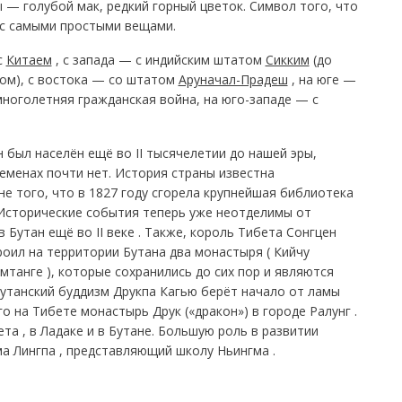
 — голубой мак, редкий горный цветок. Символ того, что
 с самыми простыми вещами.
с
Китаем
, с запада — с индийским штатом
Сикким
(до
ом), с востока — со штатом
Аруначал-Прадеш
, на юге —
многолетняя гражданская война, на юго-западе — с
 был населён ещё во II тысячелетии до нашей эры,
еменах почти нет. История страны известна
е того, что в 1827 году сгорела крупнейшая библиотека
 Исторические события теперь уже неотделимы от
в Бутан ещё во II веке . Также, король Тибета Сонгцен
троил на территории Бутана два монастыря ( Кийчу
мтанге ), которые сохранились до сих пор и являются
танский буддизм Друкпа Кагью берёт начало от ламы
 на Тибете монастырь Друк («дракон») в городе Ралунг .
та , в Ладаке и в Бутане. Большую роль в развитии
а Лингпа , представляющий школу Ньингма .