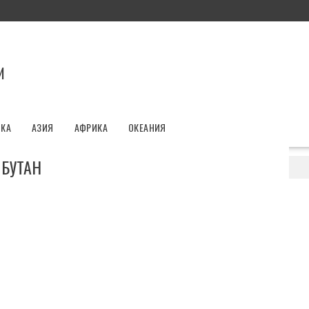
И
ИКА
АЗИЯ
АФРИКА
ОКЕАНИЯ
 БУТАН
Королевства Бутан
и