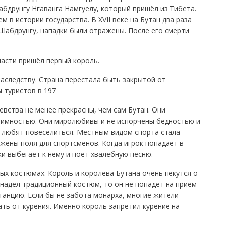
бдрунгу Нгаванга Намгуелу, который пришёл из Тибета.
в истории государства. В XVII веке на Бутан два раза
Шабдрунгу, нападки были отражены. После его смерти
власти пришёл первый король.
наследству. Страна перестала быть закрытой от
 туристов в 197
вства не менее прекрасны, чем сам Бутан. Они
имностью. Они миролюбивы и не испорчены бедностью и
 любят повеселиться. Местным видом спорта стала
ужены поля для спортсменов. Когда игрок попадает в
и выбегает к нему и поёт хвалебную песню.
ых костюмах. Король и королева Бутана очень пекутся о
 надел традиционный костюм, то он не попадёт на приём
станцию. Если бы не забота монарха, многие жители
ать от курения. Именно король запретил курение на