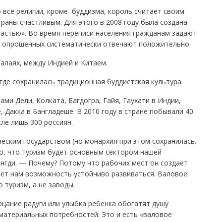
 все религии, кроме буддизма, король считает своим
раны счастливым. Для этого в 2008 году была создана
астью». Во время переписи населения гражданам задают
о опрошенных систематически отвечают положительно.
алаях, между Индией и Китаем.
где сохранилась традиционная буддистская культура.
ми Дели, Колката, Багдогра, Гайя, Гаухати в Индии,
, Дакка в Бангладеше. В 2010 году в стране побывали 40
ле лишь 300 россиян.
еским государством (но монархия при этом сохранилась.
о, что туризм будет основным сектором нашей
нгди. — Почему? Потому что рабочих мест он создает
дает нам возможность устойчиво развиваться. Валовое
 туризм, а не заводы.
рцание радуги или улыбка ребенка обогатят душу
материальных потребностей. Это и есть «валовое