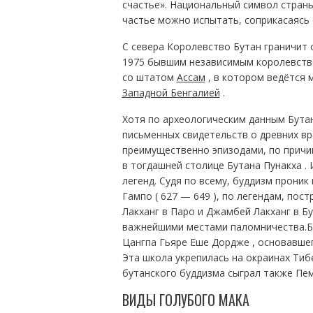
счастье». Национальный символ страны
частье можно испытать, соприкасаясь
С севера Королевство Бутан граничит 
1975 бывшим независимым королевств
со штатом
Ассам
, в котором ведётся 
Западной Бенгалией
.
Хотя по археологическим данным Бутан
письменных свидетельств о древних вр
преимущественно эпизодами, по причин
в тогдашней столице Бутана Пунакха .
легенд. Судя по всему, буддизм проник 
Гампо ( 627 — 649 ), по легендам, пос
Лакханг в Паро и Джамбей Лакханг в Бу
важнейшими местами паломничества.Бу
Цангпа Гьяре Еше Дордже , основавшего
Эта школа укрепилась на окраинах Тибе
бутанского буддизма сыграл также Пем
ВИДЫ ГОЛУБОГО МАКА