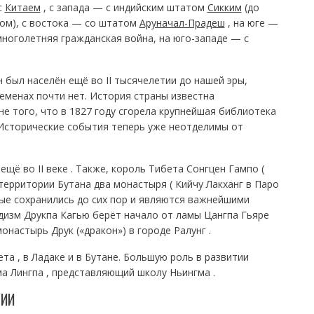
с
Китаем
, с запада — с индийским штатом
Сикким
(до
ом), с востока — со штатом
Аруначал-Прадеш
, на юге —
многолетняя гражданская война, на юго-западе — с
 был населён ещё во II тысячелетии до нашей эры,
еменах почти нет. История страны известна
е того, что в 1827 году сгорела крупнейшая библиотека
 Исторические события теперь уже неотделимы от
ещё во II веке . Также, король Тибета Сонгцен Гампо (
 территории Бутана два монастыря ( Кийчу Лакханг в Паро
рые сохранились до сих пор и являются важнейшими
дизм Друкпа Кагью берёт начало от ламы Цангпа Гьяре
настырь Друк («дракон») в городе Ралунг .
та , в Ладаке и в Бутане. Большую роль в развитии
а Лингпа , представляющий школу Ньингма .
НИИ