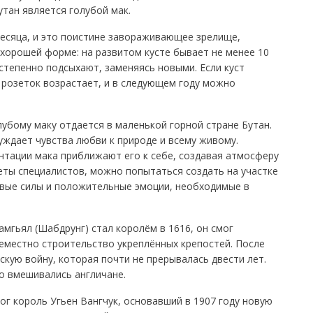
тан является голубой мак.
месяца, и это поистине завораживающее зрелище,
 хорошей форме: на развитом кусте бывает не менее 10
степенно подсыхают, заменяясь новыми. Если куст
 розеток возрастает, и в следующем году можно
убому маку отдается в маленькой горной стране Бутан.
ждает чувства любви к природе и всему живому.
нтации мака приближают его к себе, создавая атмосферу
веты специалистов, можно попытаться создать на участке
вые силы и положительные эмоции, необходимые в
амгьял (Шабдрунг) стал королём в 1616, он смог
еместно строительство укреплённых крепостей. После
скую войну, которая почти не прерывалась двести лет.
о вмешивались англичане.
ог король Угьен Вангчук, основавший в 1907 году новую