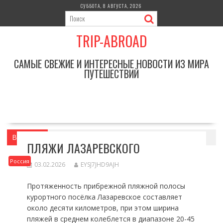
Перейти
СУББОТА, 8 АВГУСТА, 2026
к
содержимому
TRIP-ABROAD
САМЫЕ СВЕЖИЕ И ИНТЕРЕСНЫЕ НОВОСТИ ИЗ МИРА
ПУТЕШЕСТВИЙ
Вы здесь
Главная
Россия
Пляжи Лазаревского
ПЛЯЖИ ЛАЗАРЕВСКОГО
Россия
03.02.2026
EYSJ7JHD9AJH
Протяженность прибрежной пляжной полосы
курортного посёлка Лазаревское составляет
около десяти километров, при этом ширина
пляжей в среднем колеблется в диапазоне 20-45