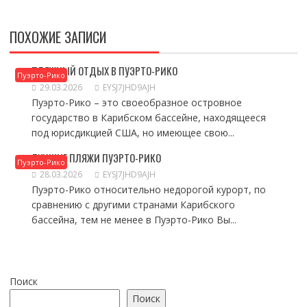
ПОХОЖИЕ ЗАПИСИ
ПЛЯЖНЫЙ ОТДЫХ В ПУЭРТО-РИКО
Пуэрто-Рико
29.03.2026
EYSJ7JHD9AJH
Пуэрто-Рико – это своеобразное островное
государство в Карибском бассейне, находящееся
под юрисдикцией США, но имеющее свою...
ЛУЧШИЕ ПЛЯЖИ ПУЭРТО-РИКО
Пуэрто-Рико
28.03.2026
EYSJ7JHD9AJH
Пуэрто-Рико относительно недорогой курорт, по
сравнению с другими странами Карибского
бассейна, тем не менее в Пуэрто-Рико Вы...
Поиск
Поиск