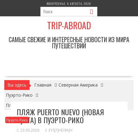
Перейти
ВОСКРЕСЕНЬЕ, 9 АВГУСТА, 2026
к
содержимому
TRIP-ABROAD
САМЫЕ СВЕЖИЕ И ИНТЕРЕСНЫЕ НОВОСТИ ИЗ МИРА
ПУТЕШЕСТВИЙ
Вы здесь
Главная
Северная Америка
Пуэрто-Рико
Пляж Puerto Nuevo (Новая бухта) в Пуэрто-Рико
ПЛЯЖ PUERTO NUEVO (НОВАЯ
БУХТА) В ПУЭРТО-РИКО
Пуэрто-Рико
23.03.2026
EYSJ7JHD9AJH