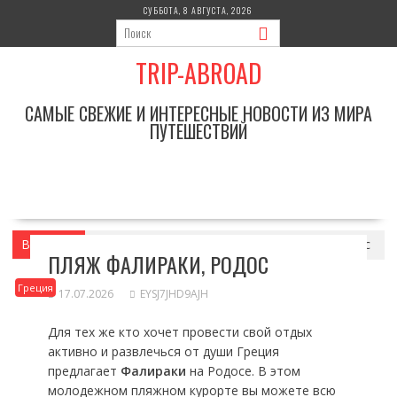
Перейти
СУББОТА, 8 АВГУСТА, 2026
к
содержимому
TRIP-ABROAD
САМЫЕ СВЕЖИЕ И ИНТЕРЕСНЫЕ НОВОСТИ ИЗ МИРА
ПУТЕШЕСТВИЙ
Вы здесь
Главная
Греция
Пляж Фалираки, Родос
ПЛЯЖ ФАЛИРАКИ, РОДОС
Греция
17.07.2026
EYSJ7JHD9AJH
Для тех же кто хочет провести свой отдых
активно и развлечься от души Греция
предлагает
Фалираки
на Родосе. В этом
молодежном пляжном курорте вы можете всю