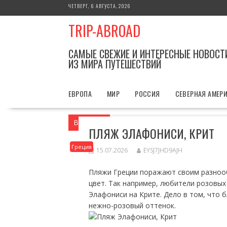
Перейти
ЧЕТВЕРГ, 6 АВГУСТА, 2026
к
TRIP-ABROAD
содержимому
САМЫЕ СВЕЖИЕ И ИНТЕРЕСНЫЕ НОВОСТ
ИЗ МИРА ПУТЕШЕСТВИЙ
ЕВРОПА
МИР
РОССИЯ
СЕВЕРНАЯ АМЕР
Вы здесь
Главная
Греция
Пляж Эла
ПЛЯЖ ЭЛАФОНИСИ, КРИТ
Греция
15.07.2026
EYSJ7JHD9AJH
Пляжи Греции поражают своим разнооб
цвет. Так например, любители розовых
Элафониси на Крите. Дело в том, что 
нежно-розовый оттенок.