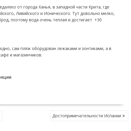
далеко от города Ханья, в западной части Крита, где
йского, Ливийского и Ионического. Тут довольно мелко,
род, поэтому вода очень теплая и достигает +30
юдно, сам пляж оборудован лежаками и зонтиками, а в
кафе и магазинчиков.
реции
Достопримечательности Испании