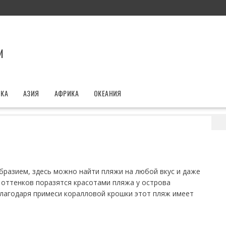
И
ИКА
АЗИЯ
АФРИКА
ОКЕАНИЯ
фониси, Крит
разием, здесь можно найти пляжи на любой вкус и даже
 оттенков поразятся красотами пляжа у острова
благодаря примеси коралловой крошки этот пляж имеет