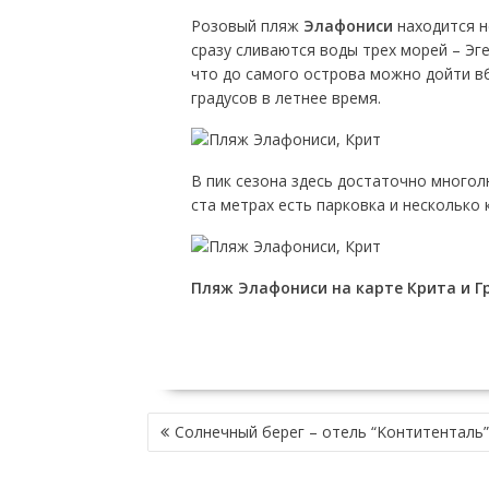
Розовый пляж
Элафониси
находится не
сразу сливаются воды трех морей – Эге
что до самого острова можно дойти вб
градусов в летнее время.
В пик сезона здесь достаточно многол
ста метрах есть парковка и несколько 
Пляж Элафониси на карте Крита и Г
НАВИГАЦИЯ
Солнечный берег – отель “Kонтитенталь”
ПО
ЗАПИСЯМ