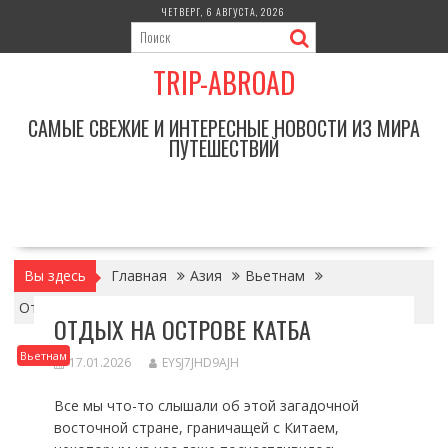
Перейти
ЧЕТВЕРГ, 6 АВГУСТА, 2026
к
содержимому
TRIP-ABROAD
САМЫЕ СВЕЖИЕ И ИНТЕРЕСНЫЕ НОВОСТИ ИЗ МИРА
ПУТЕШЕСТВИЙ
Вы здесь
Главная
Азия
Вьетнам
Отдых на острове Катба
ОТДЫХ НА ОСТРОВЕ КАТБА
Вьетнам
17.01.2026
EYSJ7JHD9AJH
Все мы что-то слышали об этой загадочной
восточной стране, граничащей с Китаем,