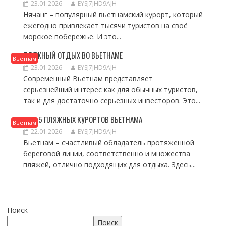
23.01.2026
EYSJ7JHD9AJH
Нячанг – популярный вьетнамский курорт, который
ежегодно привлекает тысячи туристов на своё
морское побережье. И это...
ПЛЯЖНЫЙ ОТДЫХ ВО ВЬЕТНАМЕ
Вьетнам
23.01.2026
EYSJ7JHD9AJH
Современный Вьетнам представляет
серьезнейший интерес как для обычных туристов,
так и для достаточно серьезных инвесторов. Это...
ТОП-5 ПЛЯЖНЫХ КУРОРТОВ ВЬЕТНАМА
Вьетнам
22.01.2026
EYSJ7JHD9AJH
Вьетнам – счастливый обладатель протяженной
береговой линии, соответственно и множества
пляжей, отлично подходящих для отдыха. Здесь...
Поиск
Поиск