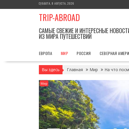
Перейти
СУББОТА, 8 АВГУСТА, 2026
к
TRIP-ABROAD
содержимому
САМЫЕ СВЕЖИЕ И ИНТЕРЕСНЫЕ НОВОСТ
ИЗ МИРА ПУТЕШЕСТВИЙ
ЕВРОПА
МИР
РОССИЯ
СЕВЕРНАЯ АМЕР
Вы здесь
Главная
Мир
На что посм
Мир