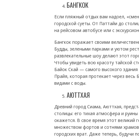
БАНГКОК
Если пляжный отдых вам надоел, «смен
городской суеты. От Паттайи до столи
на рейсовом автобусе или с экскурсион
Бангкок поражает своими величествен
Будды, зелеными парками и уютом рест
развлекательные шоу делают этот гор
Чтобы увидеть всю красоту тайской с
Байок Скай — самого высокого здания 
Прайя, которая протекает через весь 
видами с воды.
АЮТТХАЯ
Древний город Сиама, Аюттхая, предс
столицы: его тихая атмосфера и руины
окажется. В свое время этот великий 
множеством фортов и сотнями храмов,
городских врат. Даже теперь, будучи 