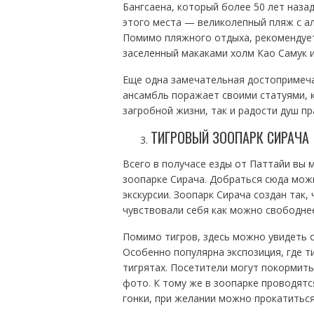
Бангсаена, который более 50 лет наза
этого места — великолепный пляж с а
Помимо пляжного отдыха, рекомендует
заселенный макаками холм Као Самук и
Еще одна замечательная достопримеча
ансамбль поражает своими статуями, 
загробной жизни, так и радости душ пр
ТИГРОВЫЙ ЗООПАРК СИРАЧА
Всего в получасе езды от Паттайи вы
зоопарке Сирача. Добраться сюда можн
экскурсии. Зоопарк Сирача создан так,
чувствовали себя как можно свободнее
Помимо тигров, здесь можно увидеть с
Особенно популярна экспозиция, где т
тигрятах. Посетители могут покормить
фото. К тому же в зоопарке проводятс
гонки, при желании можно прокатиться