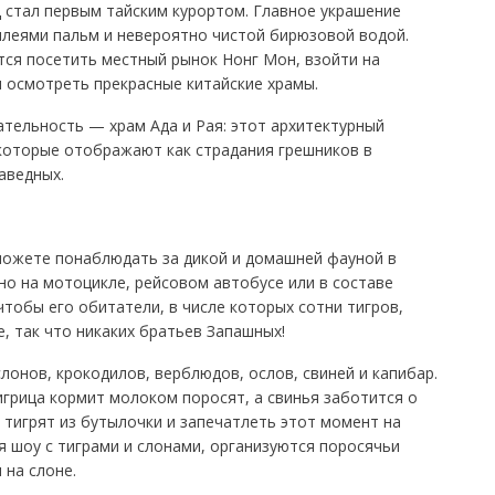
д стал первым тайским курортом. Главное украшение
ллеями пальм и невероятно чистой бирюзовой водой.
ся посетить местный рынок Нонг Мон, взойти на
 осмотреть прекрасные китайские храмы.
тельность — храм Ада и Рая: этот архитектурный
которые отображают как страдания грешников в
аведных.
 можете понаблюдать за дикой и домашней фауной в
о на мотоцикле, рейсовом автобусе или в составе
 чтобы его обитатели, в числе которых сотни тигров,
, так что никаких братьев Запашных!
лонов, крокодилов, верблюдов, ослов, свиней и капибар.
игрица кормит молоком поросят, а свинья заботится о
 тигрят из бутылочки и запечатлеть этот момент на
я шоу с тиграми и слонами, организуются поросячьи
 на слоне.