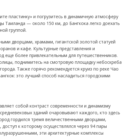
ите пластинку» и погрузитесь в динамичную атмосферу
цы Таиланда — около 150 км, до Бангкока легко доехать
ной группой.
ными дворцами, храмами, гигантской золотой статуей
оранов и кафе. Культурные представления и
од еще более привлекательным для путешественников.
толицы, поднимитесь на смотровую площадку небоскреба
города. Также горячо рекомендуется круиз по реке Чао
Бангкок: это лучший способ насладиться городскими
тавляет собой контраст современности и динамизму
 средневековых зданий очаровывают каждого, кто здесь
город гордился тремя величественными дворцами,
 доступ к которому осуществлялся через 94 пары
полуразрушенными, эти архитектурные комплексы