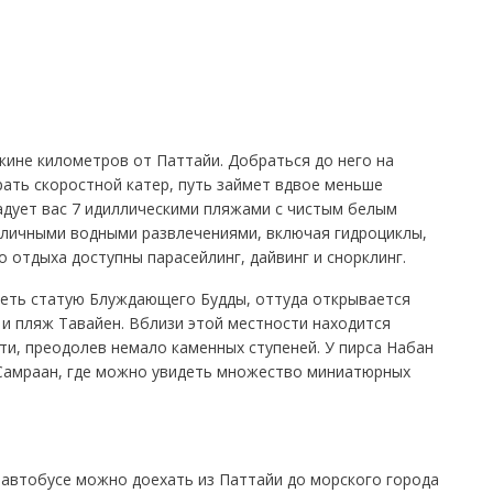
жине километров от Паттайи. Добраться до него на
рать скоростной катер, путь займет вдвое меньше
адует вас 7 идиллическими пляжами с чистым белым
азличными водными развлечениями, включая гидроциклы,
 отдыха доступны парасейлинг, дайвинг и снорклинг.
еть статую Блуждающего Будды, оттуда открывается
и пляж Тавайен. Вблизи этой местности находится
ти, преодолев немало каменных ступеней. У пирса Набан
Самраан, где можно увидеть множество миниатюрных
роавтобусе можно доехать из Паттайи до морского города