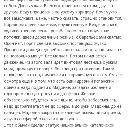
собор. Дверь узкая. Всех выстраивают гуськом, друг за
другом. Ведут процессию по узкому коридору. Почему-то
все замолкают. Даже, честно сказать, страшно становится.
Коридоры очень красивые, внушительные. Везде роспись,
художественная лепка, резьба, позолота, сводчатые
потолки, двери деревянные резные, с барельефами святых.
Окон нет. Горят свечи в высоких поставцах… Жутко…
Процессия доходит до небольшого зала и останавливается
на несколько минут. Все молчат. Потом начинается
движение. Из этого зала идет винтовая лестница с узким
коридором круто наверх. Лестница протяженная. Такое
ощущение, что поднимаешься на приличную высоту. Смысл
осмотра еще и в том, что есть один древний испанский
обычай: надо подойти к Мадонне, загадать желание и
одновременно дотронуться до сферы. Желание
обязательно сбудется. А женщине, чтобы забеременеть,
надо дотрагиваться не до сферы, а до руки Мадонны, до её
пальцев. Мадонна закрыта стеклянной выпуклой витриной,
а рука со сферой открыта и доступна.
Этот обычай сделал статую национальной каталонской