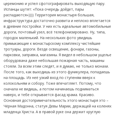
церемонию и успел сфотографировать выходящую пару.
Испанцы шутят: «Пока очередь дойдет, пары
распадаются»)))) Территория монастыря большая,
инфраструктура достаточно развита и неплохо вплетается
в древние постройки. У них есть идеальные автомобильные
дороги, почтовый узел, всё телефонизировано. Ну, типа,
городок маленький. На нескольких фото увидишь
примыкающие к монастырскому комплексу чистейшие
тротуары, дороги. Везде освещение, фонари, газоны,
парковки, заправка, магазины. Я видел в небольшом ущелье
оборудована даже небольшая пожарная часть, машины
стояли. За всем этим следят, и я думаю, не только монахи.
После того, как выходишь из этого фуникулера, попадаешь
на площадь. Из неё узкий вход по ступеням вверх к
колокольням и собору. Тоже впечатляет. Потому, что
сначала не видишь, а потом начинаешь подниматься
наверх, и тебе открывается фасад храма. Красиво.
Основная достопримечательность этого монастыря это –
Чёрная Мадонна, статуя Девы Марии, держащей на коленях
младенца Христа. А в правой руке она держит круглую