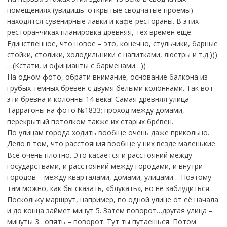
помещениях (увидишь: открытые сводчатые проёмы)
находятся сувенирные лавки и кафе-рестораны. В этих
ресторанчиках планировка древняя, тех времен ещё.
Единственное, что новое – это, конечно, стульчики, барные
стойки, столики, холодильники с напитками, люстры и т.д.)))
…(Кстати, и официанты с барменами…))
На одном фото, обрати внимание, основание балкона из
грубых тёмных брёвен с двумя белыми колоннами. Так вот
эти бревна и колонны 14 века! Самая древняя улица
Таррагоны на фото №1833; проход между домами,
перекрытый потолком также их старых брёвен.
По улицам города ходить вообще очень даже прикольно.
Дело в том, что расстояния вообще у них везде маленькие.
Всё очень плотно. Это касается и расстояний между
государствами, и расстояний между городами, и внутри
городов – между кварталами, домами, улицами… Поэтому
там можно, как бы сказать, «блукать», но не заблудиться.
Поскольку маршрут, например, по одной улице от её начала
и до конца займет минут 5. Затем поворот…другая улица –
минуты 3…опять – поворот. Тут ты путаешься. Потом