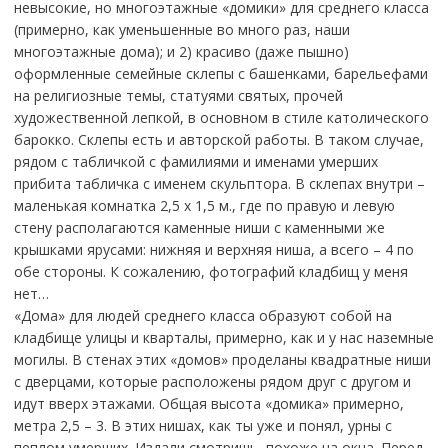
невысокие, но многоэтажные «домики» для среднего класса
(примерно, как уменьшенные во много раз, наши
многоэтажные дома); и 2) красиво (даже пышно)
оформленные семейные склепы с башенками, барельефами
на религиозные темы, статуями святых, прочей
художественной лепкой, в основном в стиле католического
барокко. Склепы есть и авторской работы. В таком случае,
рядом с табличкой с фамилиями и именами умерших
прибита табличка с именем скульптора. В склепах внутри –
маленькая комнатка 2,5 х 1,5 м., где по правую и левую
стену располагаются каменные ниши с каменными же
крышками ярусами: нижняя и верхняя ниша, а всего – 4 по
обе стороны. К сожалению, фотографий кладбищ у меня
нет…
«Дома» для людей среднего класса образуют собой на
кладбище улицы и кварталы, примерно, как и у нас наземные
могилы. В стенах этих «домов» проделаны квадратные ниши
с дверцами, которые расположены рядом друг с другом и
идут вверх этажами. Общая высота «домика» примерно,
метра 2,5 – 3. В этих нишах, как ты уже и понял, урны с
пеплом умерших. Издали смотришь, похоже на окна. Перед