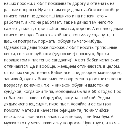
наших похожи. Любят показывать дорогу и отвечать на
разные вопросы. Ну а что им еще делать…Они же вообще
ничего там и не делают…Наши-то и на пенсии, кто –
работает, а кто не работает, так на дачах там чего-то
сажают, пилят, строят…Копошатся, короче. А испано-дедам
ничего не надо. Только – кабачок, коньячку садануть, в
шашки поиграть, поржать, обсудить чего-нибудь.
Одеваются деды тоже похоже: любят носить тряпошные
кепки, светлые рубашки (дедовские) навыпуск, брюки
парашютом и плетеные сандалии)). А вот бабки испанские
отличаются! Да и вообще, женщины отличаются, в целом,
от наших существенно. Бабки все с педикюром-маникюром,
завивкой, одеты более-менее современно (соответственно
возрасту, конечно), т.е. – никакой обуви и шмоток из
сундуков, когда они типа, молодыми были в 60-х годах. Про
собак ещё: зашел в бар днём, сижу за стойкой. Рядом
дядька-испанец сидит, пиво пьет. Хозяйка и её сын (он
помогал матери в качестве официанта) по-английски
несколько слов всего знают, а в целом, – ни бум-бум. А
мужик этот у меня зажигалку попросил. Чувствует, что я –