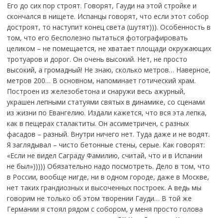
Его до сих пор строят. Говорят, Гауди на этой стройке и
скончался в нищете. Испанцы говорят, что если этот собор
достроят, то наступит конец света (шутят))). Особенность в
том, что его бесполезно пытаться фотографировать
целиком – не помещается, не хватает площади окружающих
тротуаров и дорог. Он очень высокий. Нет, не просто
высокий, а громадный! Не знаю, сколько метров… Наверное,
метров 200… В основном, напоминает готический храм.
Построен из железобетона и снаружи весь ажурный,
украшен лепными статуями святых в динамике, со сценами
из жизни по Евангелию. Издали кажется, что вся эта лепка,
как в пещерах сталактиты. Он ассиметричен, с разных
фасадов – разный. Внутри ничего нет. Туда даже и не водят.
Я заглядывал – чисто бетонные стены, серые. Как говорят:
«Если не видел Саграду Фамилию, считай, что и в Испании
не был»))))) Обязательно надо посмотреть. Дело в том, что
в России, вообще нигде, ни в одном городе, даже в Москве,
нет таких грандиозных и высоченных построек. А ведь мы
говорим не только об этом творении Гауди… В той же
Германии я стоял рядом с собором, у меня просто голова