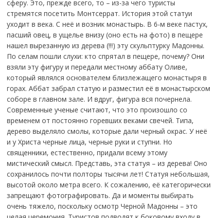
сферу. Это, прежде всего, то – из-за чего туристы
стремятся посетить Монтсеррат. История этой статуи
уходит в века. С неё и возник монастырь. В 6-м веке пастух,
пасший овец, в ущелье внизу (оно есть на фото) в пещере
нашел вырезанную из дерева (!!!) эту скульптурку Мадонны.
По селам пошли слухи: кто спрятал в пещере, почему? Они
взяли эту фигуру и передали местному аббату Оливе,
который являлся основателем близлежащего монастыря в
горах. Аббат забрал статую и разместил её в монастырском
соборе в главном зале. И вдруг, фигура вся почернела.
Современные ученые считают, что это произошло со
временем от постоянно горевших веками свечей. Типа,
дерево выделяло смолы, которые дали черный окрас. У неё
и у Христа черные лица, черные руки и ступни. Но
священники, естественно, придали всему этому
мистический смысл. Представь, эта статуя – из дерева! Оно
сохранилось почти полторы тысячи лет! Статуя небольшая,
высотой около метра всего. К сожалению, её категорически
запрещают фотографировать. Да и моменты выбирать
очень тяжело, поскольку осмотр Черной Мадонны – это
целая церемония. Туристов подводят к боковому входу в