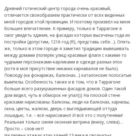
Древний готический центр города очень красивый,
отличается своеобразием практически от всех виденных
мной городов этой провинции. И поэтому произвёл на меня
большее впечатление. К примеру, только в Таррагоне я
смог увидеть здания, на фасадах которых высечены года их
постройки (допустим, 1216 год (!!!), представь себе…). Опять
же, только в этом городе я заметил традицию вывешивать
между домами (поперёк улиц) красивые флаги с какими-то
чудными персонажами-карликами в одежде разных эпох
(хотя в моё присутствие никаких карнавалов не было).
Повсюду (на фонариках, балконах…) каталонские полосатые
вымпелы. Особенность также и в том, что в Таррагоне
больше всего разукрашенных фасадов домов. Один такой
дом видел, чуть в обморок не упал))) На плоской стене
красками нарисованы: балконы, люди на балконах, карнизы,
окна, цветы, жалюзи, дверь с выглядывающей оттуда
лошадью, т.е. – всё нарисовано! И всё это с полутенями!
Реальная только синяя оконная витрина (внизу, слева)…
Просто – слов нет!
На первых этажах этих зданий 13 века в сводчатых