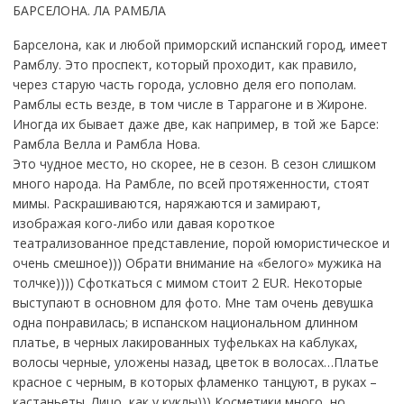
БАРСЕЛОНА. ЛА РАМБЛА
Барселона, как и любой приморский испанский город, имеет
Рамблу. Это проспект, который проходит, как правило,
через старую часть города, условно деля его пополам.
Рамблы есть везде, в том числе в Таррагоне и в Жироне.
Иногда их бывает даже две, как например, в той же Барсе:
Рамбла Велла и Рамбла Нова.
Это чудное место, но скорее, не в сезон. В сезон слишком
много народа. На Рамбле, по всей протяженности, стоят
мимы. Раскрашиваются, наряжаются и замирают,
изображая кого-либо или давая короткое
театрализованное представление, порой юмористическое и
очень смешное))) Обрати внимание на «белого» мужика на
толчке)))) Сфоткаться с мимом стоит 2 EUR. Некоторые
выступают в основном для фото. Мне там очень девушка
одна понравилась; в испанском национальном длинном
платье, в черных лакированных туфельках на каблуках,
волосы черные, уложены назад, цветок в волосах…Платье
красное с черным, в которых фламенко танцуют, в руках –
кастаньеты. Лицо, как у куклы))) Косметики много, но