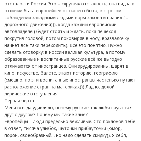
отсталости России. Это – «другая» отсталость, она видна в
отличии быта европейцев от нашего быта, в строгом
соблюдении западными людьми норм закона и правил (…
дорожного движения))), когда каждый европейский
автовладелец будет стоять и ждать, пока пешеход
покрутив головой, потом поковыряв в носу, вразвалочку
начнёт всё-таки переходить). Всё это понятно. Нужно
сделать оговорку: в России великая культура, а потому
образованные и воспитанные русские всё же выгодно
отличаются от иностранцев. Они эрудированны, шарят в
кино, искусстве, балете, знают историю, географию
(смешно, но эти воспитанные иностранцы частенько путают
расположение стран на материках))) Ладно, долой
лирические отступления!
Первая черта.
Меня всегда удивляло, почему русские так любят ругаться
друг с другом? Почему мы такие злые?
Европейцы – люди предельно вежливые. Сто поклонов тебе
в ответ, тысяча улыбок, шуточки-прибауточки (юмор,
порой, своеобразный… но надо сделать скидку)). Я себя,