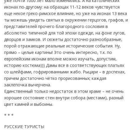
уже почти 1000 лет мало изменились. А на католических
иконах по-другому: на образцах 11-12 веков чувствуется
еще некое греко-римское влияние, но уже на иконах 13 века
ты можешь увидеть святых в окружении герцогов, графов, и
представителей прочего благородного сословия в
абсолютно типичной для той эпохи одежде, на фоне лугов,
дворцов и замков. И сюжеты достаточно разнообразные,
порой отражающие реальные исторические события. Ну,
прямо – целые картины! Это очень интересно, т.к. по
европейским иконам вполне можно изучать, допустим,
историю костюма))) Дамы все в соответствующих платьях
со шлейфами, гофрированными жабо. Рыцари – в доспехах,
причем достаточно чётко прорисованных; каждая
заклёпочка вычерчена.
Единственный только недостаток в этом храме – не очень
хорошее состояние стен внутри собора (местами), разный
цвет камней и выбоины.
* * *
РУССКИЕ ТУРИСТЫ