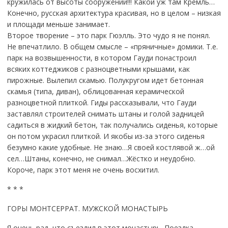
кружилась от высоты сооружений!!! Какой уж там Кремль…
Конечно, русская архитектура красивая, но в целом – низкая
и площади меньше занимает.
Второе творение – это парк Гюэлль. Это чудо я не понял.
Не впечатлило. В общем смысле – «пряничные» домики. Т.е.
парк на возвышенности, в котором Гауди понастроил
всяких коттеджиков с разноцветными крышами, как
пирожные. Вылепил скамью. Полукругом идет бетонная
скамья (типа, диван), облицованная керамической
разноцветной плиткой. Гиды рассказывали, что Гауди
заставлял строителей снимать штаны и голой задницей
садиться в жидкий бетон, так получались сиденья, которые
он потом украсил плиткой. И якобы из-за этого сиденья
безумно какие удобные. Не знаю…Я своей костлявой ж…ой
сел…Штаны, конечно, не снимал…Жёстко и неудобно.
Короче, парк этот меня не очень восхитил.
* * *
ГОРЫ МОНТСЕРРАТ. МУЖСКОЙ МОНАСТЫРЬ
Я очень рад, что съездил в этот монастырь. Поездка