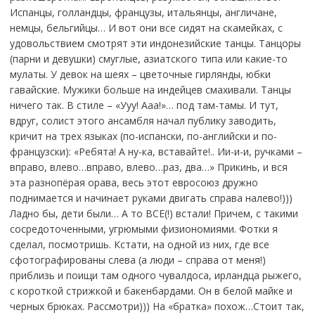
Испанцы, голландцы, французы, итальянцы, англичане,
немцы, бельгийцы… И вот они все сидят на скамейках, с
удовольствием смотрят эти индонезийские танцы. Танцоры
(парни и девушки) смуглые, азиатского типа или какие-то
мулаты. У девок на шеях – цветочные гирлянды, юбки
гавайские. Мужики больше на индейцев смахивали. Танцы
ничего так. В стиле – «Ууу! Ааа!»… под там-тамы. И тут,
вдруг, солист этого ансамбля начал публику заводить,
кричит на трех языках (по-испански, по-английски и по-
французски): «Ребята! А ну-ка, вставайте!.. Ии-и-и, ручками –
вправо, влево…вправо, влево…раз, два…» Прикинь, и вся
эта разнопёрая орава, весь этот евросоюз дружно
поднимается и начинает руками двигать справа налево!)))
Ладно бы, дети были… А то ВСЕ(!) встали! Причем, с такими
сосредоточенными, угрюмыми физиономиями. Фотки я
сделал, посмотришь. Кстати, на одной из них, где все
сфотографированы слева (а люди – справа от меня!)
приблизь и поищи там одного чувалдоса, ирландца рыжего,
с короткой стрижкой и бакенбардами. Он в белой майке и
черных брюках. Рассмотри))) На «братка» похож…Стоит так,