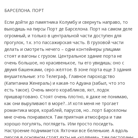
БАРСЕЛОНА. ПОРТ
Если дойти до памятника Колумбу и свернуть направо, то
выходишь на пирсы Порт де Барселона. Порт на самом деле
огромный, и только в центральной части доступен для
прогулок, т.к. это пассажирская часть. В грузовой части
делать и смотреть нечего – одни контейнеры улицами
стоят и вагоны с грузом. Центральное здание порта не
очень большое, но красивенькое, ты его увидишь; оно с
двумя башенками, серо-жёлтое. В зоне порта еще 3 здания
внушительные: это Телеграф, Главное пароходство
(Капитаниа Женераль) и какая-то Адуана (забыл, что это
есть такое). Очень много корабликов, яхт, лодок
пришвартовано. Стоят очень плотно, я даже не понимаю,
как они выруливают в море?…И хотя меня не трогает
романтика моря, кораблей, парусов, но…порт Барселоны
мне очень понравился. Там приятная атмосфера и там
хорошо погулять, поглядеть. Или просто посидеть.
Настроение поднимается. Яхточки все беленькие. А вдоль
пирсов в основном стоят яхты не «ходячие», там рестораны