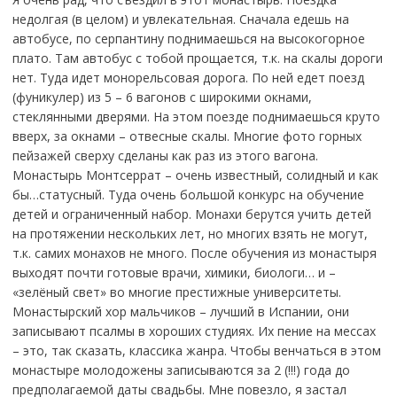
недолгая (в целом) и увлекательная. Сначала едешь на
автобусе, по серпантину поднимаешься на высокогорное
плато. Там автобус с тобой прощается, т.к. на скалы дороги
нет. Туда идет монорельсовая дорога. По ней едет поезд
(фуникулер) из 5 – 6 вагонов с широкими окнами,
стеклянными дверями. На этом поезде поднимаешься круто
вверх, за окнами – отвесные скалы. Многие фото горных
пейзажей сверху сделаны как раз из этого вагона.
Монастырь Монтсеррат – очень известный, солидный и как
бы…статусный. Туда очень большой конкурс на обучение
детей и ограниченный набор. Монахи берутся учить детей
на протяжении нескольких лет, но многих взять не могут,
т.к. самих монахов не много. После обучения из монастыря
выходят почти готовые врачи, химики, биологи… и –
«зелёный свет» во многие престижные университеты.
Монастырский хор мальчиков – лучший в Испании, они
записывают псалмы в хороших студиях. Их пение на мессах
– это, так сказать, классика жанра. Чтобы венчаться в этом
монастыре молодожены записываются за 2 (!!!) года до
предполагаемой даты свадьбы. Мне повезло, я застал