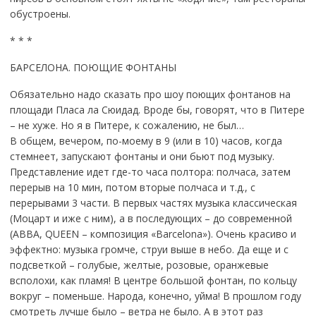
обустроены.
* * *
БАРСЕЛОНА. ПОЮЩИЕ ФОНТАНЫ
Обязательно надо сказать про шоу поющих фонтанов на
площади Пласа ла Сюидад. Вроде бы, говорят, что в Питере
– не хуже. Но я в Питере, к сожалению, не был…
В общем, вечером, по-моему в 9 (или в 10) часов, когда
стемнеет, запускают фонтаны и они бьют под музыку.
Представление идет где-то часа полтора: полчаса, затем
перерыв на 10 мин, потом вторые полчаса и т.д., с
перерывами 3 части. В первых частях музыка классическая
(Моцарт и иже с ним), а в последующих – до современной
(ABBA, QUEEN – композиция «Barcelona»). Очень красиво и
эффектно: музыка громче, струи выше в небо. Да еще и с
подсветкой – голубые, желтые, розовые, оранжевые
всполохи, как пламя! В центре большой фонтан, по кольцу
вокруг – поменьше. Народа, конечно, уйма! В прошлом году
смотреть лучше было – ветра не было. А в этот раз