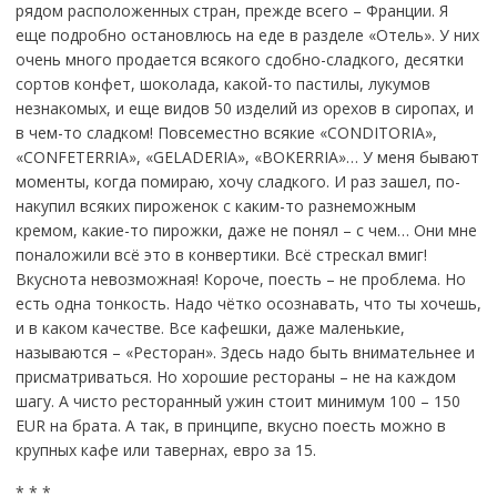
рядом расположенных стран, прежде всего – Франции. Я
еще подробно остановлюсь на еде в разделе «Отель». У них
очень много продается всякого сдобно-сладкого, десятки
сортов конфет, шоколада, какой-то пастилы, лукумов
незнакомых, и еще видов 50 изделий из орехов в сиропах, и
в чем-то сладком! Повсеместно всякие «СONDITORIA»,
«CONFETERRIA», «GELADERIA», «BOKERRIA»… У меня бывают
моменты, когда помираю, хочу сладкого. И раз зашел, по-
накупил всяких пироженок с каким-то разнеможным
кремом, какие-то пирожки, даже не понял – с чем… Они мне
поналожили всё это в конвертики. Всё стрескал вмиг!
Вкуснота невозможная! Короче, поесть – не проблема. Но
есть одна тонкость. Надо чётко осознавать, что ты хочешь,
и в каком качестве. Все кафешки, даже маленькие,
называются – «Ресторан». Здесь надо быть внимательнее и
присматриваться. Но хорошие рестораны – не на каждом
шагу. А чисто ресторанный ужин стоит минимум 100 – 150
EUR на брата. А так, в принципе, вкусно поесть можно в
крупных кафе или тавернах, евро за 15.
* * *