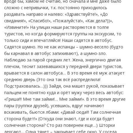
вроде бы, хамом не считаю, но сначала и мне даже было
сложно с непривычки, т.к. постоянно приходилось
раздавать направо и налево: «Здравствуйте!», «До
свидания!», «Спасибо!», «Пожалуйста!», «Как дела?))»,
«Извините!» На улицах наши растворяются в толпе
туристов, но когда формируются группы на экскурсии, то
только сиди и впечатляйся! Наши садятся в автобус.
Садятся шумно. Но не как испанцы – шумно-весело (будто
бы карнавал в автобус запихивают), а шумно-зло.
Наблюдаю за парой средних лет. Жена, энергично двигая
плечом, теснит зазевавшихся у передней двери туристов,
врывается в салон автобуса… В это время её муж атакует
среднюю дверь (Это она так всё распределила!
Подстраховалась…))) Зайдя, она машет рукой, показывает
пальцем не понятно куда и орёт мужу через весь автобус:
«Гриша!!! Мне там займи!… Мне займи!». В это время другие
пары (группки друзей), усевшись, вдруг начинают
вскакивать, бьются лбами: «Давай сюда!!! Там солнечная
сторона будет!» (Откуда они знают, где и когда будет
солнечная сторона? Сто раз повернем еще…) Шторки
дергают… Одна тянет – закрывает себе окно. У соседа