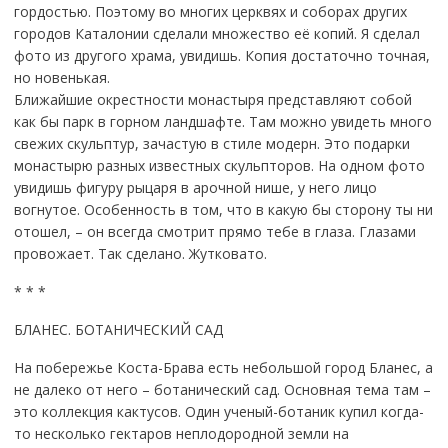
гордостью. Поэтому во многих церквях и соборах других
городов Каталонии сделали множество её копий. Я сделал
фото из другого храма, увидишь. Копия достаточно точная,
но новенькая.
Ближайшие окрестности монастыря представляют собой
как бы парк в горном ландшафте. Там можно увидеть много
свежих скульптур, зачастую в стиле модерн. Это подарки
монастырю разных известных скульпторов. На одном фото
увидишь фигуру рыцаря в арочной нише, у него лицо
вогнутое. Особенность в том, что в какую бы сторону ты ни
отошел, – он всегда смотрит прямо тебе в глаза. Глазами
провожает. Так сделано. Жутковато.
* * *
БЛАНЕС. БОТАНИЧЕСКИЙ САД
На побережье Коста-Брава есть небольшой город Бланес, а
не далеко от него – ботанический сад. Основная тема там –
это коллекция кактусов. Один ученый-ботаник купил когда-
то несколько гектаров неплодородной земли на