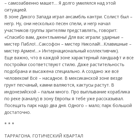
– самозабвенно машет… Я долго умилялся над этой
ситуацией.
В зоне Дикого Запада играл ансамбль кантри. Солист был –
негр. Ну, они несколько песен спели, и негр начал
участников группы зрителям представлять, говорит:
«Спасибо вам, джентльмены! Для вас играли: ударные –
мистер Пабло!…Саксофон – мистер Николай!…Клавишные –
мистер Армен!…» Интернациональный коллективчик).
Еще важно, что в каждой зоне характерный ландшафт и все
постройки соответствуют стилю. Даже растительность
подобрана и высажена специально. А создано же всё
человеком! Всё – насадное. В мексиканской зоне везде
грунт песчаный, камни валяются, кактусы растут. В
индонезийской – пальм много. Про выплывание кораблика
по реке (каналу) в зону Европы я тебе уже рассказывал.
Посещать парк надо два дня. Одного – мало; парк большой
достаточно.
* * *
ТАРРАГОНА. ГОТИЧЕСКИЙ КВАРТАЛ