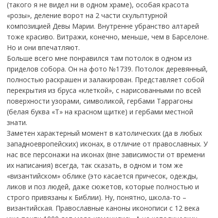
(такого я не видел ни в одном храме), особая красота
«розы», деление ворот на 2 части скульптурной
композицией Девы Марии. Внутренне убранство алтарей
тоже красиво. Витражи, конечно, меньше, чем в Барселоне.
Но и они впечатляют.
Больше всего мне понравился там потолок в одном из
приделов собора. Он на фото №1739. Потолок деревянный,
полностью раскрашен и залакирован. Представляет собой
перекрытия из бруса «клеткой», с нарисованными по всей
поверхности узорами, символикой, гербами Таррагоны
(белая буква «Т» на красном щитке) и гербами местной
знати.
Заметен характерный момент в католических (да в любых
западноевропейских) иконах, в отличие от православных. У
нас все персонажи на иконах (вне зависимости от времени
их написания) всегда, так сказать, в одном и том же
«византийском» облике (это касается причесок, одежды,
ликов и поз людей, даже сюжетов, которые полностью и
строго привязаны к Библии). Ну, понятно, школа-то –
византийская. Православные каноны иконописи с 12 века