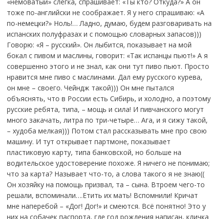
«немоватый» слегка, спрашивает: «Ты кто? Откуда?» А он
тоже по-английски не соображает. Я у него спрашиваю: «А
по-немецки?» Ноль!… Ладно, думаю, будем разговаривать на
испанских полуфразах и с помощью словарных запасов)))
Говорю: «Я – русский». Он лыбится, показывает на мой
бокал с пивом и маслины, говорит: «Так испанцы пьют!» А я
совершенно этого и не знал, как они тут пиво пьют. Просто
нравится мне пиво с маслинами. Дал ему русского курева,
он мне – своего. Чейндж такой))) Он мне пытался
объяснять, что в России есть Сибирь, и холодно, а поэтому
русские ребята, типа, – мощь и сила! И пивчанского могут
много закачать, литра по три-четыре… Ага, и я сижу такой,
– худоба мелкая))) Потом стал рассказывать мне про свою
машину. И тут открывает партмоне, показывает
пластиковую карту, типа банковской, но больше на
водительское удостоверение похоже. Я ничего не понимаю;
что за карта? Называет что-то, а слова такого я не знаю((
Он хозяйку на помощь призвал, та – сына. Втроем чего-то
решали, вспоминали….Етить их мать! Вспомнили! Кричат
мне наперебой – «Дог! Дог!» и смеются. Всё понятно! Это у
них на собачек паспорта, где год рождения написан, кличка