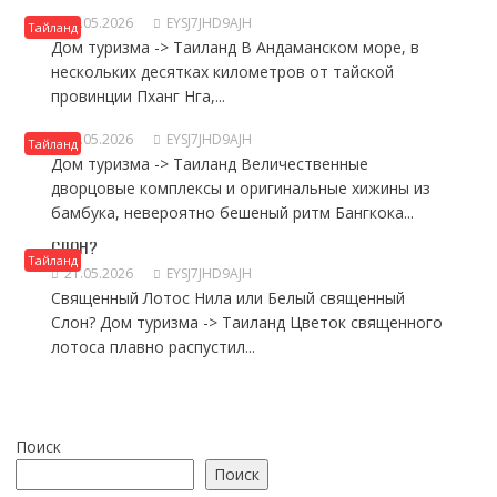
26.05.2026
EYSJ7JHD9AJH
Тайланд
Дом туризма -> Таиланд В Андаманском море, в
нескольких десятках километров от тайской
провинции Пханг Нга,...
СТРАНА КОНТРАСТОВ ТАИЛАНД.
26.05.2026
EYSJ7JHD9AJH
Тайланд
Дом туризма -> Таиланд Величественные
дворцовые комплексы и оригинальные хижины из
бамбука, невероятно бешеный ритм Бангкока...
СВЯЩЕННЫЙ ЛОТОС НИЛА ИЛИ БЕЛЫЙ СВЯЩЕННЫЙ
СЛОН?
Тайланд
21.05.2026
EYSJ7JHD9AJH
Священный Лотос Нила или Белый священный
Слон? Дом туризма -> Таиланд Цветок священного
лотоса плавно распустил...
Поиск
Поиск