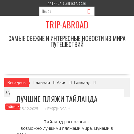
Перейти
ПЯТНИЦА, 7 АВГУСТА, 2026
к
содержимому
TRIP-ABROAD
САМЫЕ СВЕЖИЕ И ИНТЕРЕСНЫЕ НОВОСТИ ИЗ МИРА
ПУТЕШЕСТВИЙ
Вы здесь
Главная
Азия
Тайланд
Лучшие пляжи Тайланда
ЛУЧШИЕ ПЛЯЖИ ТАЙЛАНДА
Тайланд
15.12.2025
EYSJ7JHD9AJH
Тайланд
располагает
возможно лучшими пляжами мира. Цунами в