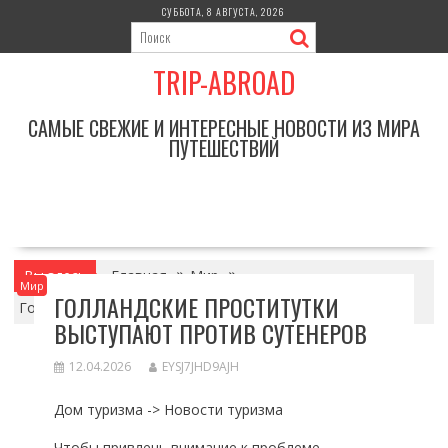
Перейти
СУББОТА, 8 АВГУСТА, 2026
к
содержимому
TRIP-ABROAD
САМЫЕ СВЕЖИЕ И ИНТЕРЕСНЫЕ НОВОСТИ ИЗ МИРА
ПУТЕШЕСТВИЙ
Вы здесь
Главная
Мир
Мир
ГОЛЛАНДСКИЕ ПРОСТИТУТКИ
Голландские проститутки выступают против сутенеров
ВЫСТУПАЮТ ПРОТИВ СУТЕНЕРОВ
12.04.2026
EYSJ7JHD9AJH
Дом туризма -> Новости туризма
Чтобы привлечь внимание к проблеме