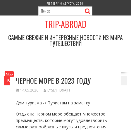
Перейти
ЧЕТВЕРГ, 6 АВГУСТА, 2026
к
содержимому
TRIP-ABROAD
САМЫЕ СВЕЖИЕ И ИНТЕРЕСНЫЕ НОВОСТИ ИЗ МИРА
ПУТЕШЕСТВИЙ
Мир
ЧЕРНОЕ МОРЕ В 2023 ГОДУ
Вы здесь
Главная
Мир
Черное море в 2023 году
14.05.2026
EYSJ7JHD9AJH
Дом туризма -> Туристам на заметку
Отдых на Черном море обещает множество
преимуществ, которые могут удовлетворить
самые разнообразные вкусы и предпочтения.