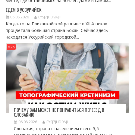
месте, где остановимся на ночлег. Даже в самом...
ЕДЕМ В УССУРИЙСК
06.08.2026
EYSJ7JHD9AJH
Когда-то на Приханкайской равнине в XII-X веках
процветала большая страна Бохай. Сейчас здесь
находится Уссурийский городской...
Мир
ПОЧЕМУ ВАМ МОЖЕТ НЕ ПОНРАВИТЬСЯ ПЕРЕЕЗД В
СЛОВАКИЮ
06.08.2026
EYSJ7JHD9AJH
Словакия, страна с населением всего 5,5