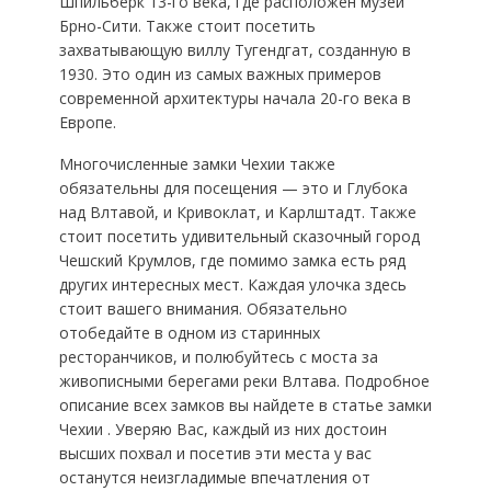
Шпильберк 13-го века, где расположен музей
Брно-Сити. Также стоит посетить
захватывающую виллу Тугендгат, созданную в
1930. Это один из самых важных примеров
современной архитектуры начала 20-го века в
Европе.
Многочисленные замки Чехии также
обязательны для посещения — это и Глубока
над Влтавой, и Кривоклат, и Карлштадт. Также
стоит посетить удивительный сказочный город
Чешский Крумлов, где помимо замка есть ряд
других интересных мест. Каждая улочка здесь
стоит вашего внимания. Обязательно
отобедайте в одном из старинных
ресторанчиков, и полюбуйтесь с моста за
живописными берегами реки Влтава. Подробное
описание всех замков вы найдете в статье замки
Чехии . Уверяю Вас, каждый из них достоин
высших похвал и посетив эти места у вас
останутся неизгладимые впечатления от