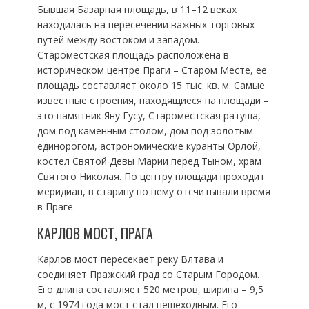
Бывшая Базарная площадь, в 11–12 веках
находилась на пересечении важных торговых
путей между востоком и западом.
Староместская площадь расположена в
историческом центре Праги – Старом Месте, ее
площадь составляет около 15 тыс. кв. м. Самые
известные строения, находящиеся на площади –
это памятник Яну Гусу, Староместская ратуша,
дом под каменным столом, дом под золотым
единорогом, астрономические куранты Орлой,
костел Святой Девы Марии перед Тыном, храм
Святого Николая. По центру площади проходит
меридиан, в старину по нему отсчитывали время
в Праге.
КАРЛОВ МОСТ, ПРАГА
Карлов мост пересекает реку Влтава и
соединяет Пражский град со Старым Городом.
Его длина составляет 520 метров, ширина – 9,5
м, с 1974 года мост стал пешеходным. Его