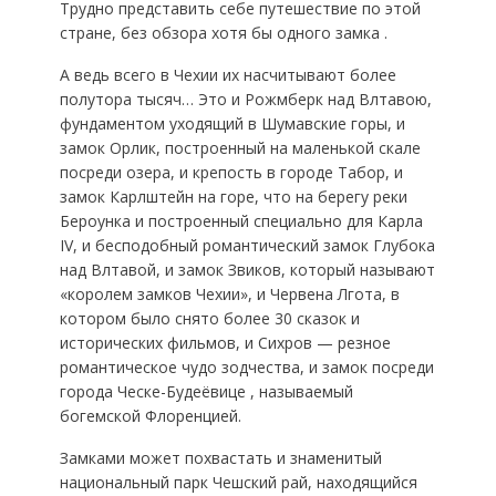
Трудно представить себе путешествие по этой
стране, без обзора хотя бы одного замка .
А ведь всего в Чехии их насчитывают более
полутора тысяч… Это и Рожмберк над Влтавою,
фундаментом уходящий в Шумавские горы, и
замок Орлик, построенный на маленькой скале
посреди озера, и крепость в городе Табор, и
замок Карлштейн на горе, что на берегу реки
Бероунка и построенный специально для Карла
IV, и бесподобный романтический замок Глубока
над Влтавой, и замок Звиков, который называют
«королем замков Чехии», и Червена Лгота, в
котором было снято более 30 сказок и
исторических фильмов, и Сихров — резное
романтическое чудо зодчества, и замок посреди
города Ческе-Будеёвице , называемый
богемской Флоренцией.
Замками может похвастать и знаменитый
национальный парк Чешский рай, находящийся