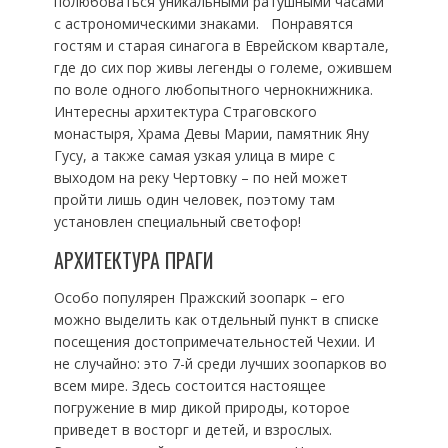
полюбоваться уникальными ратушными часами
с астрономическими знаками. Понравятся
гостям и старая синагога в Еврейском квартале,
где до сих пор живы легенды о големе, ожившем
по воле одного любопытного чернокнижника.
Интересны архитектура Страговского
монастыря, Храма Девы Марии, памятник Яну
Гусу, а также самая узкая улица в мире с
выходом на реку Чертовку – по ней может
пройти лишь один человек, поэтому там
установлен специальный светофор!
АРХИТЕКТУРА ПРАГИ
Особо популярен Пражский зоопарк – его
можно выделить как отдельный пункт в списке
посещения достопримечательностей Чехии. И
не случайно: это 7-й среди лучших зоопарков во
всем мире. Здесь состоится настоящее
погружение в мир дикой природы, которое
приведет в восторг и детей, и взрослых.