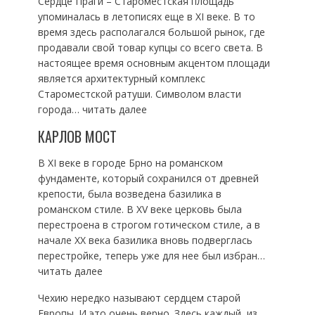
Сердце Праги – Староместская площадь
упоминалась в летописях еще в XI веке. В то
время здесь располагался большой рынок, где
продавали свой товар купцы со всего света. В
настоящее время основным акцентом площади
является архитектурный комплекс
Староместской ратуши. Символом власти
города… читать далее
КАРЛОВ МОСТ
В XI веке в городе Брно на романском
фундаменте, который сохранился от древней
крепости, была возведена базилика в
романском стиле. В XV веке церковь была
перестроена в строгом готическом стиле, а в
начале XX века базилика вновь подверглась
перестройке, теперь уже для нее был избран…
читать далее
Чехию нередко называют сердцем старой
Европы. И это очень верно. Здесь каждый, из