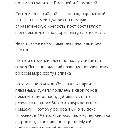
почти на границе с Польшей и Германией.
Сегодня Чешский рай — геопарк, охраняемый
ЮНЕСКО. Замок Хумпрехт и важную
стратегическую крепость Кост составляют
шедевры зодчества и архитектуры этих мест.
Чехия также немыслима без пива, как и без
замков.
Пивной столицей здесь по праву считается
город Пльзень , давший название популярному
во всем мире сорту напитка.
Мечтавшие о «пивной» славе Баварии
пльзеньцы сумели привлечь в свой город
немецких пивоваров, добившись в итоге
результата, способного конкурировать с
немцами. Поэтому основанный в 13 веке
Пльзень, в 19 столетии взял пальму первенства
в производстве пива по стране. Музей
пивоварения подробно расскажет