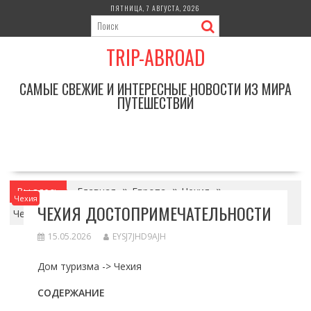
Перейти
ПЯТНИЦА, 7 АВГУСТА, 2026
к
содержимому
TRIP-ABROAD
САМЫЕ СВЕЖИЕ И ИНТЕРЕСНЫЕ НОВОСТИ ИЗ МИРА
ПУТЕШЕСТВИЙ
Вы здесь
Главная
Европа
Чехия
Чехия
ЧЕХИЯ ДОСТОПРИМЕЧАТЕЛЬНОСТИ
Чехия достопримечательности
15.05.2026
EYSJ7JHD9AJH
Дом туризма -> Чехия
СОДЕРЖАНИЕ