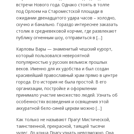
встречи Нового года. Однако стоять в толпе
под Орлоем на Староместской площади в
ожидании двенадцатого удара часов – холодно,
скучно и банально. Гораздо интереснее заказать
столик в средневековой корчме, где развлекают
публику огненным шоу, отправиться в […]
Карловы Вары — знаменитый чешский курорт,
который пользовался невероятной
популярностью у русских вельмож прошлых
веков. Именно для их удобства и был создан
красивейший православный храм прямо в центре
города. Его история не была простой. В его
организации, постройке и оформлении
принимало участие множество людей. Узнать об
особенностях возведения и освящения этой
аккуратной бело-синей церкви можно […]
Как только не называют Прагу! Мистической,
таинственной, прекрасной, таящей тысячи
чудес. До конца Прагу узнать невозможно. Она