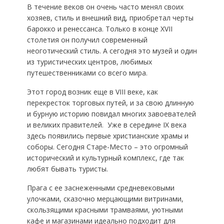
В течение веков он очень часто менял своих
хозяев, стиль и внешний вид, приобретал черты
барокко и ренессанса. Только в конце XVII
столетия он получил современный
неоготический стиль. А сегодня это музей и один
из туристических центров, любимых
путешественниками со всего мира.
Этот город возник еще в VIII веке, как
перекресток торговых путей, и за свою длинную
и бурную историю повидал многих завоевателей
и великих правителей. Уже в середине IX века
здесь появились первые христианские храмы и
соборы. Сегодня Старе-Место – это огромный
исторический и культурный комплекс, где так
любят бывать туристы.
Прага с ее заснеженными средневековыми
улочками, сказочно мерцающими витринами,
скользящими красными трамваями, уютными
кафе и магазинами идеально подходит для