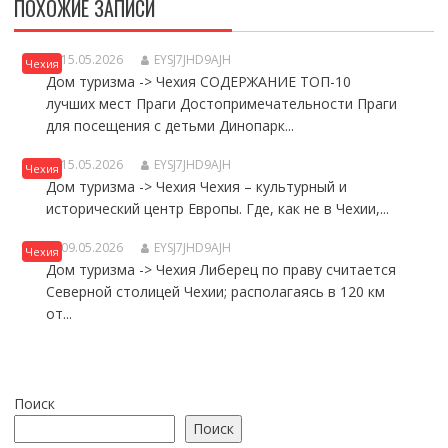
ПОХОЖИЕ ЗАПИСИ
ЧТО ПОСМОТРЕТЬ В ПРАГЕ С ДЕТЬМИ
15.05.2026
EYSJ7JHD9AJH
Чехия
Дом туризма -> Чехия СОДЕРЖАНИЕ ТОП-10
лучших мест Праги Достопримечательности Праги
для посещения с детьми Динопарк...
ЧЕХИЯ СТРАНА СО СРЕДНЕВЕКОВЫМ КОЛОРИТОМ
15.05.2026
EYSJ7JHD9AJH
Чехия
Дом туризма -> Чехия Чехия – культурный и
исторический центр Европы. Где, как не в Чехии,...
ДОСТОПРИМЕЧАТЕЛЬНОСТИ ГОРОДА ЛИБЕРЕЦ В ЧЕХИИ
09.05.2026
EYSJ7JHD9AJH
Чехия
Дом туризма -> Чехия Либерец по праву считается
Северной столицей Чехии; располагаясь в 120 км
от...
Поиск
Поиск