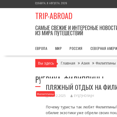
Перейти
СУББОТА, 8 АВГУСТА, 2026
к
TRIP-ABROAD
содержимому
САМЫЕ СВЕЖИЕ И ИНТЕРЕСНЫЕ НОВОСТ
ИЗ МИРА ПУТЕШЕСТВИЙ
ЕВРОПА
МИР
РОССИЯ
СЕВЕРНАЯ АМЕР
Вы здесь
Главная
Азия
Филиппины
РУБРИКА:
ФИЛИППИНЫ
ПЛЯЖНЫЙ ОТДЫХ НА ФИЛ
Филиппины
28.12.2025
EYSJ7JHD9AJH
Почему туристы так любят Филиппины?
обилие экзотики уже обрели своих покл