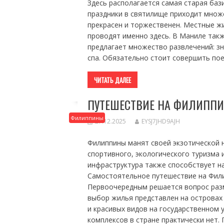
Здесь располагается самая старая баз
праздники в святилище приходит множе
прекрасен и торжественен. Местные ж
проводят именно здесь. В Маниле так
предлагает множество развлечений: з
спа. Обязательно стоит совершить пое
ЧИТАТЬ ДАЛЕЕ
ПУТЕШЕСТВИЕ НА ФИЛИПП
Филиппины
27.12.2025
EYSJ7JHD9AJH
Филиппины манят своей экзотической 
спортивного, экологического туризма
инфраструктура также способствует 
Самостоятельное путешествие на Фили
Первоочередным решается вопрос раз
выбор жилья представлен на островах
и красивых видов на государственном 
комплексов в стране практически нет.