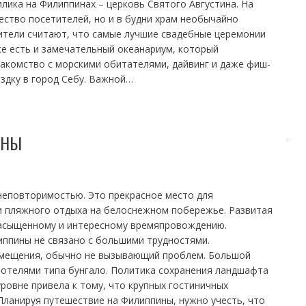
илика на Филиппинах – церковь Святого Августина. На
ство посетителей, но и в будни храм необычайно
ители считают, что самые лучшие свадебные церемонии
же есть и замечательный океанариум, который
накомство с морскими обитателями, дайвинг и даже фиш-
здку в город Себу. Важной…
ИНЫ
неповторимостью. Это прекрасное место для
 и пляжного отдыха на белоснежном побережье. Развитая
насыщенному и интересному времяпровождению.
ппины не связано с большими трудностями.
мещения, обычно не вызывающий проблем. Большой
 отелями типа бунгало. Политика сохранения ландшафта
уровне привела к тому, что крупных гостиничных
 Планируя путешествие на Филиппины, нужно учесть, что