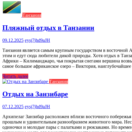
Танзания
Пляжный отдых в Танзании
09.12.2025
eysj7jhd9aJH
Танзания является самым крупным государством в восточной А
этим и едут сюда любители дикой природы. Хотя отдых в Танз
Африки – Килиманджаро, чья покрытая снегами вершина возвыша
самое большое африканское озеро – Виктория, наиглубочайшее
Читать далее
Танзания
Отдых на Занзибаре
07.12.2025
eysj7jhd9aJH
Архипелаг Занзибар расположен вблизи восточного побережья
прошлым и удивительным разнообразием животного мира. Неск
одиночки и молодые пары с палатками и рюкзаками. Но времен