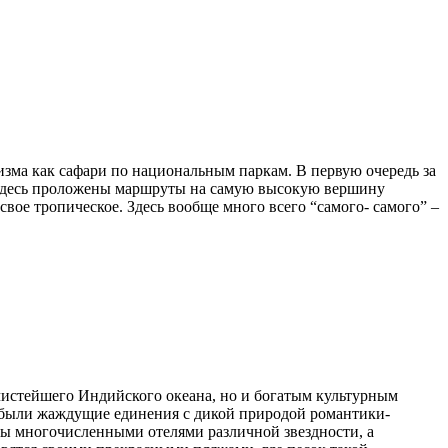
изма как сафари по национальным паркам. В первую очередь за
, здесь проложены маршруты на самую высокую вершину
вое тропическое. Здесь вообще много всего “самого- самого” –
чистейшего Индийского океана, но и богатым культурным
 были жаждущие единения с дикой природой романтики-
ны многочисленными отелями различной звездности, а