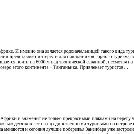
фрике. И именно она является родоначальницей такого вида тур
ании представляет интерес и для поклонников горного туризма
ется почти на 6000 м над тропической саванной, несмотря на с
 озеро этого континента – Танганьика. Привлекает туристов…
 Африки и знаменит не только прекрасными пляжами на берегу 
олько десятков лет назад единственными туристами на острове
а меняются и сегодня лучшие побережья Занзибара уже застрое